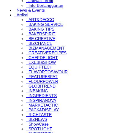
Jadwal Terbit
Info Berlangganan
News & Events
Artikel
ART&DECCO
BAKING SERVICE
BAKING TIPS
BAKERSPIRIT
BE CREATIVE
BIZCHANCE
BIZMANAGEMENT
CREATIVERECIPES
CHEFDELIGHT
EXEBI&SHOW
EQUIPTECH
FLAVORTOSAVOUR
FEATURESFAT
FLOURPOWER
GLOBITREND
INBAKING
INGREDIENTS
INSPIRANOVA
MARKETACTIC
PACK&DISPLAY
RICHTASTE
BIZNEWS
ShowCase
SPOTLIGHT