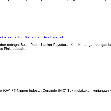
tober sebagai Bulan Peduli Kanker Payudara, Kopi Kenangan denga
s Pink, sebuah...
nce (QA) PT Nippon Indosari Corpindo (NIC) Tbk melakukan kunjungan 