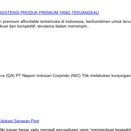
in premium affordable terkemuka di Indonesia, berkomitmen untuk te
kuat dan kompetitif, terutama dalam memimpin...
ance (QA) PT Nippon Indosari Corpindo (NIC) Tbk melakukan kunjungan
liki tujuan besar yaitu menjadi perusahaan yang ‘memperkuat kesejaht