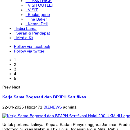
TIPS&TRICK
VISITOUTLET
VISIT
Boulangerie
The Baker
Kempi Deli
Edisi Lama
Saran & Pendapat
Media Kit
Follow via facebook
Follow via twitter
1
2
3
4
5
Prev
Next
Kerja Sama Bogasari dan BPJPH Sertifikas…
22-04-2025 Hits:1471
BIZNEWS
admin1
Untuk pertama kalinya, Kepala Badan Penyelenggara Jaminan Produk
Indofood Sukses Makmur Tbk Divisi Bogasari Flour Mills, Rabu...