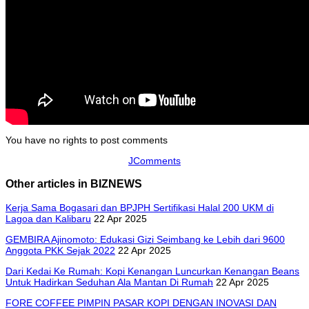
You have no rights to post comments
JComments
Other articles in BIZNEWS
Kerja Sama Bogasari dan BPJPH Sertifikasi Halal 200 UKM di
Lagoa dan Kalibaru
22 Apr 2025
GEMBIRA Ajinomoto: Edukasi Gizi Seimbang ke Lebih dari 9600
Anggota PKK Sejak 2022
22 Apr 2025
Dari Kedai Ke Rumah: Kopi Kenangan Luncurkan Kenangan Beans
Untuk Hadirkan Seduhan Ala Mantan Di Rumah
22 Apr 2025
FORE COFFEE PIMPIN PASAR KOPI DENGAN INOVASI DAN