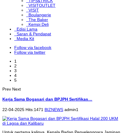
TIPS&TRICK
VISITOUTLET
VISIT
Boulangerie
The Baker
Kempi Deli
Edisi Lama
Saran & Pendapat
Media Kit
Follow via facebook
Follow via twitter
1
2
3
4
5
Prev
Next
Kerja Sama Bogasari dan BPJPH Sertifikas…
22-04-2025 Hits:1471
BIZNEWS
admin1
Untuk pertama kalinya, Kepala Badan Penyelenggara Jaminan