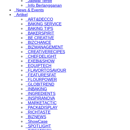
Jadwal Terbit
Info Berlangganan
News & Events
Artikel
ART&DECCO
BAKING SERVICE
BAKING TIPS
BAKERSPIRIT
BE CREATIVE
BIZCHANCE
BIZMANAGEMENT
CREATIVERECIPES
CHEFDELIGHT
EXEBI&SHOW
EQUIPTECH
FLAVORTOSAVOUR
FEATURESFAT
FLOURPOWER
GLOBITREND
INBAKING
INGREDIENTS
INSPIRANOVA
MARKETACTIC
PACK&DISPLAY
RICHTASTE
BIZNEWS
ShowCase
SPOTLIGHT