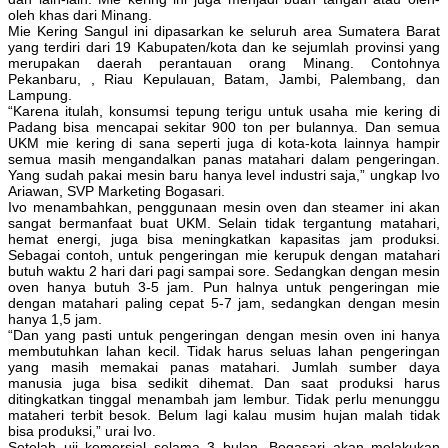
oleh khas dari Minang.
Mie Kering Sangul ini dipasarkan ke seluruh area Sumatera Barat
yang terdiri dari 19 Kabupaten/kota dan ke sejumlah provinsi yang
merupakan daerah perantauan orang Minang. Contohnya
Pekanbaru, , Riau Kepulauan, Batam, Jambi, Palembang, dan
Lampung.
“Karena itulah, konsumsi tepung terigu untuk usaha mie kering di
Padang bisa mencapai sekitar 900 ton per bulannya. Dan semua
UKM mie kering di sana seperti juga di kota-kota lainnya hampir
semua masih mengandalkan panas matahari dalam pengeringan.
Yang sudah pakai mesin baru hanya level industri saja,” ungkap Ivo
Ariawan, SVP Marketing Bogasari.
Ivo menambahkan, penggunaan mesin oven dan steamer ini akan
sangat bermanfaat buat UKM. Selain tidak tergantung matahari,
hemat energi, juga bisa meningkatkan kapasitas jam produksi.
Sebagai contoh, untuk pengeringan mie kerupuk dengan matahari
butuh waktu 2 hari dari pagi sampai sore. Sedangkan dengan mesin
oven hanya butuh 3-5 jam. Pun halnya untuk pengeringan mie
dengan matahari paling cepat 5-7 jam, sedangkan dengan mesin
hanya 1,5 jam.
“Dan yang pasti untuk pengeringan dengan mesin oven ini hanya
membutuhkan lahan kecil. Tidak harus seluas lahan pengeringan
yang masih memakai panas matahari. Jumlah sumber daya
manusia juga bisa sedikit dihemat. Dan saat produksi harus
ditingkatkan tinggal menambah jam lembur. Tidak perlu menunggu
mataheri terbit besok. Belum lagi kalau musim hujan malah tidak
bisa produksi,” urai Ivo.
Setelah uji komersial selama 3 bulan, Bogasari akan melakukan