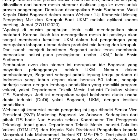
dihasilkan dari burner mesin steamer dialirkan juga ke oven untuk
proses pengeringan. Demikian disampaikan Erwin Sudharma, Wakil
Kepala Divisi Bogasari dalam acara Webinar “Uji Komersial Mesing
Pengering Mie dan Kerupuk Buat UKM” melalui aplikasi zooms
meeting, Jumat (27/11/2020).
“Apalagi di musim penghujan tentu sulit mendapatkan sinar
matahari. Karena itulah kita menargetkan mesin ini pastinya akan
sangat membantu kesulitan UKM dalam hal pengeringan yang
merupakan tahapan utama dalam produksi mie kering dan kerupuk.
Dan sudah menjadi komitmen Bogasari untuk terus membantu
mencarikan solusi guna peningkatan usaha UKM,” kata Erwin
Sudharma.
Pembuatan oven dan stemer ini merupakan ide Bogasari yang
mayoritas pelanggannya adalah UKM. Namun dalam
pembuatannya, Bogasari sebagai pabrik tepung terigu pertama di
Indonesia yang tahun depan akan berusia 50 tahun, sengaja
berkerja sama dengan lembaga pendidikan yang memiliki program
vokasi, yakni Departemen Teknik Mesin Industri Fakultas Vokasi
ITS, Surabaya. Jadi ini merupakan wujud kolaborasi dunia usaha
dunia industri (DuDi) yakni Bogasari, UKM, dengan institusi
pendidikan.
Webinar uji komersial mesin pengering ini juga dihadiri Senior Vice
President (SVP) Marketing Bogasari Ivo Ariawan. Sedangkan dari
pihak ITS hadir Nur Husodo selaku Koordinator Tim Penggerak
Teknologi tepat guna Departemen Teknik Mesin Industri-Fakultas
Vokasi (DTMI-FV) dan Kepala Sub Direktorat Pengabdian kepada
Masyrakat Lalu Muhammad Jaelani ST MSc PhD. Dari pihak UKM
yang hadir langsung di ITS , Suhadi UKM Kerupuk Suhadi asal