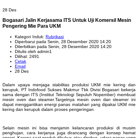
28 Des
Bogasari Jalin Kerjasama ITS Untuk Uji Komersil Mesin
Pengering Mie Para UKM
Kategori Induk:
Rubrikasi
Diperbarui pada Senin, 28 Desember 2020 14:20
Diterbitkan pada Senin, 28 Desember 2020 14:20
Ditulis oleh admin1
Dilihat: 2491
Cetak
Email
28 Des
Dalam upaya menjaga stabilitas produksi UKM mie kering dan
kerupuk, PT Indofood Sukses Makmur Tbk Divisi Bogasari bekerja
sama dengan ITS (Institut Teknologi Sepuluh Nopember) membuat
mesin oven dan steamer.Targetnya mesin oven dan steamer ini
dapat menggantikan energi panas matahari yang dipakai UKM mie
kering dan kerupuk dalam proses pengeringan.
Selain mesin ini bisa menjamin kelancaran produksi di musim
penghujan, cara kerjanya juga dirancang dengan konsep hemat
energi. Karena saat produk dikukus atau direbus, udara panas yang