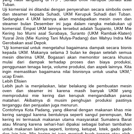
Tuban.
Uji komersial ini ditandai dengan penyerahan secara simbolis oven
dan steamer kepada Suhadi, UKM Kerupuk Suhadi dari Tuban.
Sedangkan 4 UKM lainnya akan mendapatkan mesin oven dan
steamer bulan Desember ini juga dalam rangka melakukan uji
komersial. Empat UKM lainnya tersebut adalah Sugianto, UKM Mie
Kering Iso Murni asal Surabaya, Suranto (UKM Rambak-Klaten)
Yusral Jinis (Mie Kuning Tani Mulya-Padang) dan Wahyu Indra Mie
Gerobakan asal Depok.
“Uji komersial untuk mengetahui bagaimana dampak secara bisnis
kepada UKM. Makanya selama 3 bulan ke depan setelah semua
mesin diterima UKM, Bogasari akan memonitor secara khusus
mulai dari dampak terhadap proses dan biaya produksi,
penggunaan tenaga kerja, volume produksi, dan aspek lainnya. Kita
ingin memastikan bagaimana nilai bisnisnya untuk usaha UKM,”
ucap Erwin.
Lebih Efisien
Lebih jauh ia menjelaskan, latar belakang ide pembuatan mesin
oven dan steamer ini karena masih banyak UKM yang
memproduksi mie kering dan kerupuk mengandalkan panas
matahari. Akibatnya di musim penghujan produksi pastinya
terganggu dan penjualan juga menurun.
Contohnya Kota Padang, yang dikenal dengan makanan khas mie
kering sanggul karena bentuknya seperti sangul perempuan, Mie
kering ini termasuk makanan utama masyarakat Sumatera Barat
atau Minang karena sehari-hari dipakai sebagai bahan tambahan
untuk makanan lainnya seperti, lontong, ketupat, lotek, gado gado
dan lain-lain. Mie kering ini juga menjadi buah tangan atau oleh-