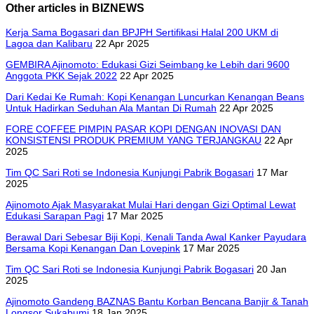
Other articles in BIZNEWS
Kerja Sama Bogasari dan BPJPH Sertifikasi Halal 200 UKM di
Lagoa dan Kalibaru
22 Apr 2025
GEMBIRA Ajinomoto: Edukasi Gizi Seimbang ke Lebih dari 9600
Anggota PKK Sejak 2022
22 Apr 2025
Dari Kedai Ke Rumah: Kopi Kenangan Luncurkan Kenangan Beans
Untuk Hadirkan Seduhan Ala Mantan Di Rumah
22 Apr 2025
FORE COFFEE PIMPIN PASAR KOPI DENGAN INOVASI DAN
KONSISTENSI PRODUK PREMIUM YANG TERJANGKAU
22 Apr
2025
Tim QC Sari Roti se Indonesia Kunjungi Pabrik Bogasari
17 Mar
2025
Ajinomoto Ajak Masyarakat Mulai Hari dengan Gizi Optimal Lewat
Edukasi Sarapan Pagi
17 Mar 2025
Berawal Dari Sebesar Biji Kopi, Kenali Tanda Awal Kanker Payudara
Bersama Kopi Kenangan Dan Lovepink
17 Mar 2025
Tim QC Sari Roti se Indonesia Kunjungi Pabrik Bogasari
20 Jan
2025
Ajinomoto Gandeng BAZNAS Bantu Korban Bencana Banjir & Tanah
Longsor Sukabumi
18 Jan 2025