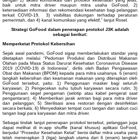
baik untuk mitra driver maupun mitra usaha GoFood, 2)
ketersediaan informasi dan rekomendasi kesehatan bagi pelanggan
terkait COVID-19, 3) visibilitas dukungan terhadap peraturan
pemerintah, dan 4) kanal komunikasi yang efektif,” lanjut Rosel.
Strategi GoFood dalam penerapan protokol J3K adalah
sebagai berikut:
Memperketat Protokol Kebersihan
Sejak awal pandemi, GoFood sigap memberlakukan standar yang
ditetapkan melalui “Pedoman Produksi dan Distribusi Makanan
Olahan pada Masa Status Darurat Kesehatan Coronavirus Disease
2019 (COVID-19) di Indonesia”, dirilis oleh Badan Pengawasan
Obat dan Makanan (BPOM) kepada para mitra usahanya. 6 (enam)
langkah kebersihan dan keamanan makanan yang diterapkan oleh
GoFood tersebut, yaitu: 1) Penggunaan masker bagi seluruh
karyawan; 2) Pengecekan suhu tubuh karyawan secara rutin; 3)
Penggunaan segel pengaman (selotip atau kabel pengerat saat
pengantaran); 4) Memberikan jarak antrian bagi para mitra driver
dan pelanggan; 5) Sterilisasi area restoran dengan desinfektan
secara berkala; 6) Menyediakan tempat cuci tangan dan sabun cuci
tangan bagi para karyawan dan mitra driver.
Sebagai tindak lanjut penerapan protokol tersebut, pelanggan juga
dapat melihat di in-app shuffle (kanal khusus) aplikasi GoFood,
berjudul “Prosedur Kesehatan Ketat” berisi daftar mitra usaha yang
telah menerapkan 3 (tiga) langkah utama dari 6 (enam) langkah