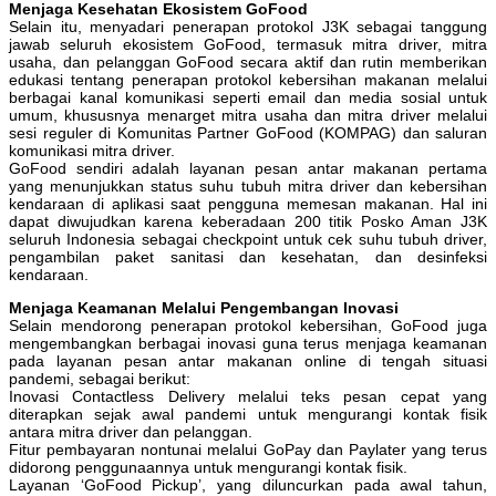
Menjaga Kesehatan Ekosistem GoFood
Selain itu, menyadari penerapan protokol J3K sebagai tanggung
jawab seluruh ekosistem GoFood, termasuk mitra driver, mitra
usaha, dan pelanggan GoFood secara aktif dan rutin memberikan
edukasi tentang penerapan protokol kebersihan makanan melalui
berbagai kanal komunikasi seperti email dan media sosial untuk
umum, khususnya menarget mitra usaha dan mitra driver melalui
sesi reguler di Komunitas Partner GoFood (KOMPAG) dan saluran
komunikasi mitra driver.
GoFood sendiri adalah layanan pesan antar makanan pertama
yang menunjukkan status suhu tubuh mitra driver dan kebersihan
kendaraan di aplikasi saat pengguna memesan makanan. Hal ini
dapat diwujudkan karena keberadaan 200 titik Posko Aman J3K
seluruh Indonesia sebagai checkpoint untuk cek suhu tubuh driver,
pengambilan paket sanitasi dan kesehatan, dan desinfeksi
kendaraan.
Menjaga Keamanan Melalui Pengembangan Inovasi
Selain mendorong penerapan protokol kebersihan, GoFood juga
mengembangkan berbagai inovasi guna terus menjaga keamanan
pada layanan pesan antar makanan online di tengah situasi
pandemi, sebagai berikut:
Inovasi Contactless Delivery melalui teks pesan cepat yang
diterapkan sejak awal pandemi untuk mengurangi kontak fisik
antara mitra driver dan pelanggan.
Fitur pembayaran nontunai melalui GoPay dan Paylater yang terus
didorong penggunaannya untuk mengurangi kontak fisik.
Layanan ‘GoFood Pickup’, yang diluncurkan pada awal tahun,