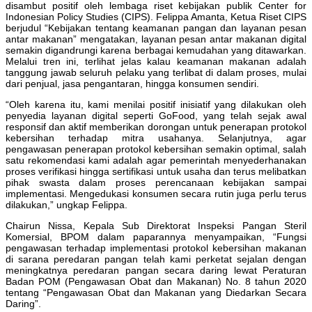
disambut positif oleh lembaga riset kebijakan publik Center for
Indonesian Policy Studies (CIPS). Felippa Amanta, Ketua Riset CIPS
berjudul “Kebijakan tentang keamanan pangan dan layanan pesan
antar makanan” mengatakan, layanan pesan antar makanan digital
semakin digandrungi karena berbagai kemudahan yang ditawarkan.
Melalui tren ini, terlihat jelas kalau keamanan makanan adalah
tanggung jawab seluruh pelaku yang terlibat di dalam proses, mulai
dari penjual, jasa pengantaran, hingga konsumen sendiri.
“Oleh karena itu, kami menilai positif inisiatif yang dilakukan oleh
penyedia layanan digital seperti GoFood, yang telah sejak awal
responsif dan aktif memberikan dorongan untuk penerapan protokol
kebersihan terhadap mitra usahanya. Selanjutnya, agar
pengawasan penerapan protokol kebersihan semakin optimal, salah
satu rekomendasi kami adalah agar pemerintah menyederhanakan
proses verifikasi hingga sertifikasi untuk usaha dan terus melibatkan
pihak swasta dalam proses perencanaan kebijakan sampai
implementasi. Mengedukasi konsumen secara rutin juga perlu terus
dilakukan,” ungkap Felippa.
Chairun Nissa, Kepala Sub Direktorat Inspeksi Pangan Steril
Komersial, BPOM dalam paparannya menyampaikan, “Fungsi
pengawasan terhadap implementasi protokol kebersihan makanan
di sarana peredaran pangan telah kami perketat sejalan dengan
meningkatnya peredaran pangan secara daring lewat Peraturan
Badan POM (Pengawasan Obat dan Makanan) No. 8 tahun 2020
tentang “Pengawasan Obat dan Makanan yang Diedarkan Secara
Daring”.