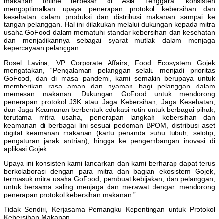
makanan online terbesar di Asia Tenggara, konsisten
mengoptimalkan upaya penerapan protokol kebersihan dan
kesehatan dalam produksi dan distribusi makanan sampai ke
tangan pelanggan. Hal ini dilakukan melalui dukungan kepada mitra
usaha GoFood dalam mematuhi standar kebersihan dan kesehatan
dan menjadikannya sebagai syarat mutlak dalam menjaga
kepercayaan pelanggan.
Rosel Lavina, VP Corporate Affairs, Food Ecosystem Gojek
mengatakan, “Pengalaman pelanggan selalu menjadi prioritas
GoFood, dan di masa pandemi, kami semakin berupaya untuk
memberikan rasa aman dan nyaman bagi pelanggan dalam
memesan makanan. Dukungan GoFood untuk mendorong
penerapan protokol J3K atau Jaga Kebersihan, Jaga Kesehatan,
dan Jaga Keamanan berbentuk edukasi rutin untuk berbagai pihak,
terutama mitra usaha, penerapan langkah kebersihan dan
keamanan di berbagai lini sesuai pedoman BPOM, distribusi aset
digital keamanan makanan (kartu penanda suhu tubuh, selotip,
pengaturan jarak antrian), hingga ke pengembangan inovasi di
aplikasi Gojek.
Upaya ini konsisten kami lancarkan dan kami berharap dapat terus
berkolaborasi dengan para mitra dan bagian ekosistem Gojek,
termasuk mitra usaha GoFood, pembuat kebijakan, dan pelanggan,
untuk bersama saling menjaga dan merawat dengan mendorong
penerapan protokol kebersihan makanan.”
Tidak Sendiri, Kerjasama Pemangku Kepentingan untuk Protokol
Kebersihan Makanan