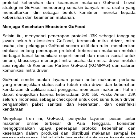
protokol kebersihan dan keamanan makanan GoFood. Lewat
strategi ini GoFood mendorong semakin banyak mitra usaha yang
mendaftarkan diri sebagai bentuk komitmen mereka kepada
kebersihan dan keamanan makanan.
Menjaga Kesehatan Ekosistem GoFood
Selain itu, menyadari penerapan protokol J3K sebagai tanggung
jawab seluruh ekosistem GoFood, termasuk mitra driver, mitra
usaha, dan pelanggan GoFood secara aktif dan rutin memberikan
edukasi tentang penerapan protokol kebersihan makanan melalui
berbagai kanal komunikasi seperti email dan media sosial untuk
umum, khususnya menarget mitra usaha dan mitra driver melalui
sesi reguler di Komunitas Partner GoFood (KOMPAG) dan saluran
komunikasi mitra driver.
GoFood sendiri adalah layanan pesan antar makanan pertama
yang menunjukkan status suhu tubuh mitra driver dan kebersihan
kendaraan di aplikasi saat pengguna memesan makanan. Hal ini
dapat diwujudkan karena keberadaan 200 titik Posko Aman J3K
seluruh Indonesia sebagai checkpoint untuk cek suhu tubuh driver,
pengambilan paket sanitasi dan kesehatan, dan desinfeksi
kendaraan.
Menyikapi tren ini, GoFood, penyedia layanan pesan antar
makanan online terbesar di Asia Tenggara, konsisten
mengoptimalkan upaya penerapan protokol kebersihan dan
kesehatan dalam produksi dan distribusi makanan sampai ke
tangan pelanggan. Hal ini dilakukan melalui dukungan kepada mitra