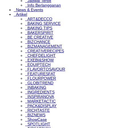
Jadwal Terbit
Info Berlangganan
News & Events
Artikel
ART&DECCO
BAKING SERVICE
BAKING TIPS
BAKERSPIRIT
BE CREATIVE
BIZCHANCE
BIZMANAGEMENT
CREATIVERECIPES
CHEFDELIGHT
EXEBI&SHOW
EQUIPTECH
FLAVORTOSAVOUR
FEATURESFAT
FLOURPOWER
GLOBITREND
INBAKING
INGREDIENTS
INSPIRANOVA
MARKETACTIC
PACK&DISPLAY
RICHTASTE
BIZNEWS
ShowCase
SPOTLIGHT