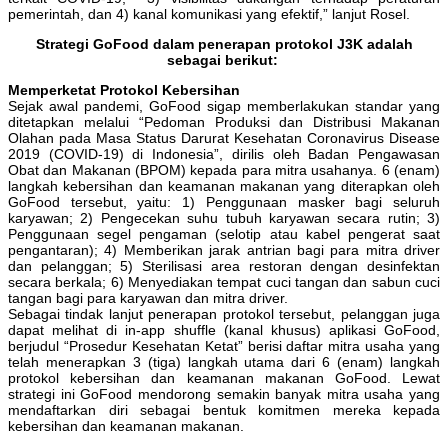
pemerintah, dan 4) kanal komunikasi yang efektif,” lanjut Rosel.
Strategi GoFood dalam penerapan protokol J3K adalah
sebagai berikut:
Memperketat Protokol Kebersihan
Sejak awal pandemi, GoFood sigap memberlakukan standar yang
ditetapkan melalui “Pedoman Produksi dan Distribusi Makanan
Olahan pada Masa Status Darurat Kesehatan Coronavirus Disease
2019 (COVID-19) di Indonesia”, dirilis oleh Badan Pengawasan
Obat dan Makanan (BPOM) kepada para mitra usahanya. 6 (enam)
langkah kebersihan dan keamanan makanan yang diterapkan oleh
GoFood tersebut, yaitu: 1) Penggunaan masker bagi seluruh
karyawan; 2) Pengecekan suhu tubuh karyawan secara rutin; 3)
Penggunaan segel pengaman (selotip atau kabel pengerat saat
pengantaran); 4) Memberikan jarak antrian bagi para mitra driver
dan pelanggan; 5) Sterilisasi area restoran dengan desinfektan
secara berkala; 6) Menyediakan tempat cuci tangan dan sabun cuci
tangan bagi para karyawan dan mitra driver.
Sebagai tindak lanjut penerapan protokol tersebut, pelanggan juga
dapat melihat di in-app shuffle (kanal khusus) aplikasi GoFood,
berjudul “Prosedur Kesehatan Ketat” berisi daftar mitra usaha yang
telah menerapkan 3 (tiga) langkah utama dari 6 (enam) langkah
protokol kebersihan dan keamanan makanan GoFood. Lewat
strategi ini GoFood mendorong semakin banyak mitra usaha yang
mendaftarkan diri sebagai bentuk komitmen mereka kepada
kebersihan dan keamanan makanan.