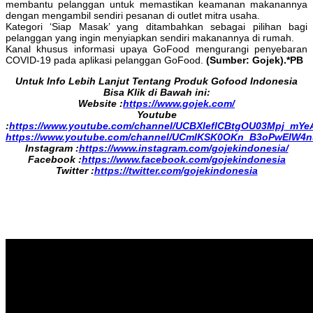
membantu pelanggan untuk memastikan keamanan makanannya
dengan mengambil sendiri pesanan di outlet mitra usaha.
Kategori ‘Siap Masak’ yang ditambahkan sebagai pilihan bagi
pelanggan yang ingin menyiapkan sendiri makanannya di rumah.
Kanal khusus informasi upaya GoFood mengurangi penyebaran
COVID-19 pada aplikasi pelanggan GoFood.
(Sumber: Gojek).*PB
Untuk Info Lebih Lanjut Tentang Produk Gofood Indonesia
Bisa Klik di Bawah ini:
Website :
https://www.gojek.com/
Youtube
:
https://www.youtube.com/channel/UCBXleflCBtgOU03Mpj_mYe
https://www.youtube.com/channel/UCmlKSK0OKn_B3oPwElW4
Instagram :
https://www.instagram.com/gojekindonesia/
Facebook :
https://www.facebook.com/gojekindonesia
Twitter :
https://twitter.com/gojekindonesia