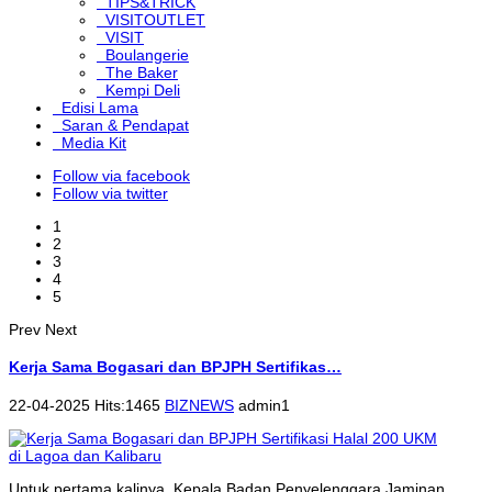
TIPS&TRICK
VISITOUTLET
VISIT
Boulangerie
The Baker
Kempi Deli
Edisi Lama
Saran & Pendapat
Media Kit
Follow via facebook
Follow via twitter
1
2
3
4
5
Prev
Next
Kerja Sama Bogasari dan BPJPH Sertifikas…
22-04-2025 Hits:1465
BIZNEWS
admin1
Untuk pertama kalinya, Kepala Badan Penyelenggara Jaminan