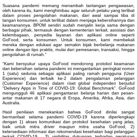
Suasana pandemi memang menambah tantangan pengawasan,
oleh karena itu, kami menghimbau agar seluruh pelaku yang terlibat
dalam proses pengolahan makanan, dari awal sampai tiba di
tangan konsumen, untuk terlibat dalam menjaga kebersihannya dan
keamanannya. BPOM sendiri sudah menjalin kerja sama dengan
berbagai pihak, termasuk dengan kementerian terkait, asosiasi dan
kelembagaan, penyedia layanan dan aplikasi online seperti
GoFood, serta konsumen. Untuk konsumen, kami membekali
mereka dengan edukasi agar semakin bijak berbelanja makanan
online dengan tips praktis, mulai dari pemesanan, transaksi, hingga
pengolahan di rumah.”
“Kami bersyukur upaya GoFood mendorong protokol keamanan
dan kebersihan selama pandemi ini mengantarkan peringkat nomor
1 (satu) sedunia sebagai aplikasi paling ramah pengguna (User
Experience) dan terbaik ke-2 dalam pengalaman pelanggan
(Customer Experience) dalam riset global independen berjudul
“Delivery Apps in Time of COVID-19: Global Benchmark”. GoFood
mengungguli 46 aplikasi pengantaran belanja harian dan pesan-
antar makanan di 17 negara di Eropa, Amerika, Afrika, Asia, dan
Australia.
Hasil penilaian menekankan bahwa GoFood dinilai sangat
bermanfaat selama pandemi COVID-19 karena diperlengkapi
dengan 1) akses komunikasi dan protokol kesehatan yang jelas,
baik untuk mitra driver maupun mitra usaha GoFood, 2)
ketersediaan informasi dan rekomendasi kesehatan bagi pelanggan
terkait COVID-19, 3) visibilitas dukungan terhadap peraturan