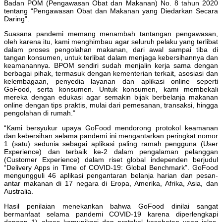
Badan POM (Pengawasan Obat dan Makanan) No. 8 tahun 2020
tentang “Pengawasan Obat dan Makanan yang Diedarkan Secara
Daring”.
Suasana pandemi memang menambah tantangan pengawasan,
oleh karena itu, kami menghimbau agar seluruh pelaku yang terlibat
dalam proses pengolahan makanan, dari awal sampai tiba di
tangan konsumen, untuk terlibat dalam menjaga kebersihannya dan
keamanannya. BPOM sendiri sudah menjalin kerja sama dengan
berbagai pihak, termasuk dengan kementerian terkait, asosiasi dan
kelembagaan, penyedia layanan dan aplikasi online seperti
GoFood, serta konsumen. Untuk konsumen, kami membekali
mereka dengan edukasi agar semakin bijak berbelanja makanan
online dengan tips praktis, mulai dari pemesanan, transaksi, hingga
pengolahan di rumah.”
“Kami bersyukur upaya GoFood mendorong protokol keamanan
dan kebersihan selama pandemi ini mengantarkan peringkat nomor
1 (satu) sedunia sebagai aplikasi paling ramah pengguna (User
Experience) dan terbaik ke-2 dalam pengalaman pelanggan
(Customer Experience) dalam riset global independen berjudul
“Delivery Apps in Time of COVID-19: Global Benchmark”. GoFood
mengungguli 46 aplikasi pengantaran belanja harian dan pesan-
antar makanan di 17 negara di Eropa, Amerika, Afrika, Asia, dan
Australia.
Hasil penilaian menekankan bahwa GoFood dinilai sangat
bermanfaat selama pandemi COVID-19 karena diperlengkapi
dengan 1) akses komunikasi dan protokol kesehatan yang jelas,