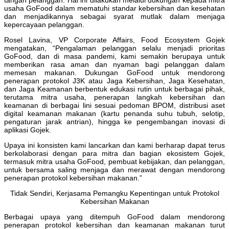
usaha GoFood dalam mematuhi standar kebersihan dan kesehatan
dan menjadikannya sebagai syarat mutlak dalam menjaga
kepercayaan pelanggan.
Rosel Lavina, VP Corporate Affairs, Food Ecosystem Gojek
mengatakan, “Pengalaman pelanggan selalu menjadi prioritas
GoFood, dan di masa pandemi, kami semakin berupaya untuk
memberikan rasa aman dan nyaman bagi pelanggan dalam
memesan makanan. Dukungan GoFood untuk mendorong
penerapan protokol J3K atau Jaga Kebersihan, Jaga Kesehatan,
dan Jaga Keamanan berbentuk edukasi rutin untuk berbagai pihak,
terutama mitra usaha, penerapan langkah kebersihan dan
keamanan di berbagai lini sesuai pedoman BPOM, distribusi aset
digital keamanan makanan (kartu penanda suhu tubuh, selotip,
pengaturan jarak antrian), hingga ke pengembangan inovasi di
aplikasi Gojek.
Upaya ini konsisten kami lancarkan dan kami berharap dapat terus
berkolaborasi dengan para mitra dan bagian ekosistem Gojek,
termasuk mitra usaha GoFood, pembuat kebijakan, dan pelanggan,
untuk bersama saling menjaga dan merawat dengan mendorong
penerapan protokol kebersihan makanan.”
Tidak Sendiri, Kerjasama Pemangku Kepentingan untuk Protokol
Kebersihan Makanan
Berbagai upaya yang ditempuh GoFood dalam mendorong
penerapan protokol kebersihan dan keamanan makanan turut