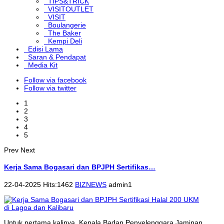
TIPS&TRICK
VISITOUTLET
VISIT
Boulangerie
The Baker
Kempi Deli
Edisi Lama
Saran & Pendapat
Media Kit
Follow via facebook
Follow via twitter
1
2
3
4
5
Prev
Next
Kerja Sama Bogasari dan BPJPH Sertifikas…
22-04-2025 Hits:1462
BIZNEWS
admin1
Untuk pertama kalinya, Kepala Badan Penyelenggara Jaminan