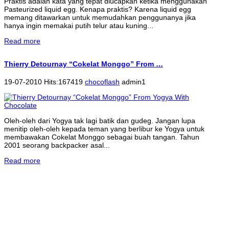
Praktis adalah kata yang tepat diucapkan ketika menggunakan
Pasteurized liquid egg. Kenapa praktis? Karena liquid egg
memang ditawarkan untuk memudahkan penggunanya jika
hanya ingin memakai putih telur atau kuning...
Read more
Thierry Detournay “Cokelat Monggo” From …
19-07-2010 Hits:167419
chocoflash
admin1
Oleh-oleh dari Yogya tak lagi batik dan gudeg. Jangan lupa
menitip oleh-oleh kepada teman yang berlibur ke Yogya untuk
membawakan Cokelat Monggo sebagai buah tangan. Tahun
2001 seorang backpacker asal...
Read more