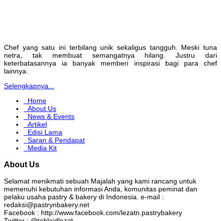
Chef yang satu ini terbilang unik sekaligus tangguh. Meski tuna
netra, tak membuat semangatnya hilang. Justru dari
keterbatasannya ia banyak memberi inspirasi bagi para chef
lainnya.
Selengkapnya...
Home
About Us
News & Events
Artikel
Edisi Lama
Saran & Pendapat
Media Kit
About Us
Selamat menikmati sebuah Majalah yang kami rancang untuk
memenuhi kebutuhan informasi Anda, komunitas peminat dan
pelaku usaha pastry & bakery di Indonesia. e-mail :
redaksi@pastrynbakery.net
Facebook : http://www.facebook.com/lezatn.pastrybakery
Twitter : @tabloidlezat