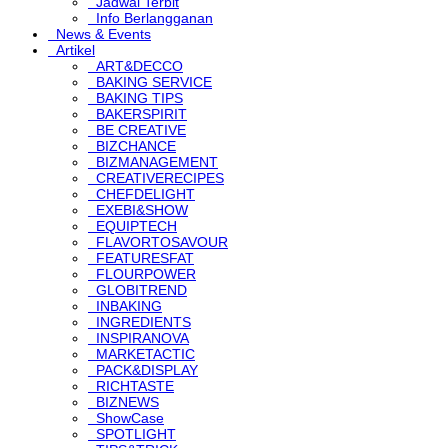
Jadwal Terbit
Info Berlangganan
News & Events
Artikel
ART&DECCO
BAKING SERVICE
BAKING TIPS
BAKERSPIRIT
BE CREATIVE
BIZCHANCE
BIZMANAGEMENT
CREATIVERECIPES
CHEFDELIGHT
EXEBI&SHOW
EQUIPTECH
FLAVORTOSAVOUR
FEATURESFAT
FLOURPOWER
GLOBITREND
INBAKING
INGREDIENTS
INSPIRANOVA
MARKETACTIC
PACK&DISPLAY
RICHTASTE
BIZNEWS
ShowCase
SPOTLIGHT