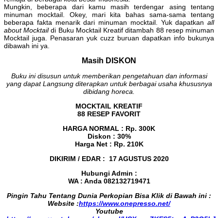
Mungkin, beberapa dari kamu masih terdengar asing tentang
minuman mocktail. Okey, mari kita bahas sama-sama tentang
beberapa fakta menarik dari minuman mocktail. Yuk dapatkan
all
about Mocktail
di Buku Mocktail Kreatif ditambah 88 resep minuman
Mocktail juga. Penasaran yuk cuzz buruan dapatkan info bukunya
dibawah ini ya.
Masih DISKON
Buku ini disusun untuk memberikan pengetahuan dan informasi
yang dapat Langsung diterapkan untuk berbagai usaha khususnya
dibidang horeca.
MOCKTAIL KREATIF
88 RESEP FAVORIT
HARGA NORMAL : Rp. 300K
Diskon : 30%
Harga Net : Rp. 210K
DIKIRIM / EDAR : 17 AGUSTUS 2020
Hubungi Admin :
WA : Anda 082132719471
Pingin Tahu Tentang Dunia Perkopian Bisa Klik di Bawah ini :
Website :
https://www.onepresso.net/
Youtube