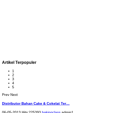
Artikel Terpopuler
1
2
3
4
5
Prev
Next
Distributor Bahan Cake & Cokelat Ter…
06-05-2013 Hits:225393
bakingclass
admin1