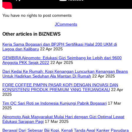
You have no rights to post comments
JComments
Other articles in BIZNEWS
Kerja Sama Bogasari dan BPJPH Sertifikasi Halal 200 UKM di
Lagoa dan Kalibaru
22 Apr 2025
GEMBIRA Ajinomoto: Edukasi Gizi Seimbang ke Lebih dari 9600
Anggota PKK Sejak 2022
22 Apr 2025
Dari Kedai Ke Rumah: Kopi Kenangan Luncurkan Kenangan Beans
Untuk Hadirkan Seduhan Ala Mantan Di Rumah
22 Apr 2025
FORE COFFEE PIMPIN PASAR KOPI DENGAN INOVASI DAN
KONSISTENSI PRODUK PREMIUM YANG TERJANGKAU
22 Apr
2025
Tim QC Sari Roti se Indonesia Kunjungi Pabrik Bogasari
17 Mar
2025
Ajinomoto Ajak Masyarakat Mulai Hari dengan Gizi Optimal Lewat
Edukasi Sarapan Pagi
17 Mar 2025
Berawal Dari Sebesar Biji Kopi, Kenali Tanda Awal Kanker Payudara