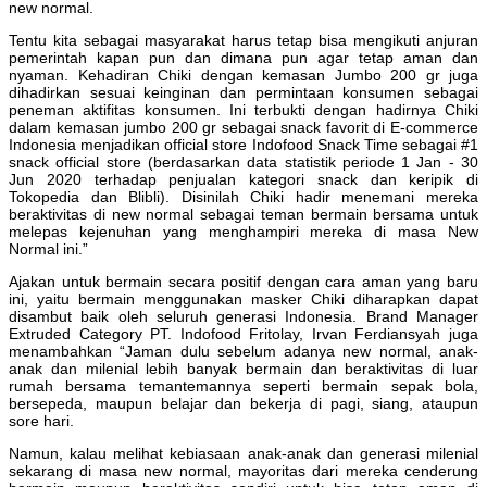
new normal.
Tentu kita sebagai masyarakat harus tetap bisa mengikuti anjuran
pemerintah kapan pun dan dimana pun agar tetap aman dan
nyaman. Kehadiran Chiki dengan kemasan Jumbo 200 gr juga
dihadirkan sesuai keinginan dan permintaan konsumen sebagai
peneman aktifitas konsumen. Ini terbukti dengan hadirnya Chiki
dalam kemasan jumbo 200 gr sebagai snack favorit di E-commerce
Indonesia menjadikan official store Indofood Snack Time sebagai #1
snack official store (berdasarkan data statistik periode 1 Jan - 30
Jun 2020 terhadap penjualan kategori snack dan keripik di
Tokopedia dan Blibli). Disinilah Chiki hadir menemani mereka
beraktivitas di new normal sebagai teman bermain bersama untuk
melepas kejenuhan yang menghampiri mereka di masa New
Normal ini.”
Ajakan untuk bermain secara positif dengan cara aman yang baru
ini, yaitu bermain menggunakan masker Chiki diharapkan dapat
disambut baik oleh seluruh generasi Indonesia. Brand Manager
Extruded Category PT. Indofood Fritolay, Irvan Ferdiansyah juga
menambahkan “Jaman dulu sebelum adanya new normal, anak-
anak dan milenial lebih banyak bermain dan beraktivitas di luar
rumah bersama temantemannya seperti bermain sepak bola,
bersepeda, maupun belajar dan bekerja di pagi, siang, ataupun
sore hari.
Namun, kalau melihat kebiasaan anak-anak dan generasi milenial
sekarang di masa new normal, mayoritas dari mereka cenderung