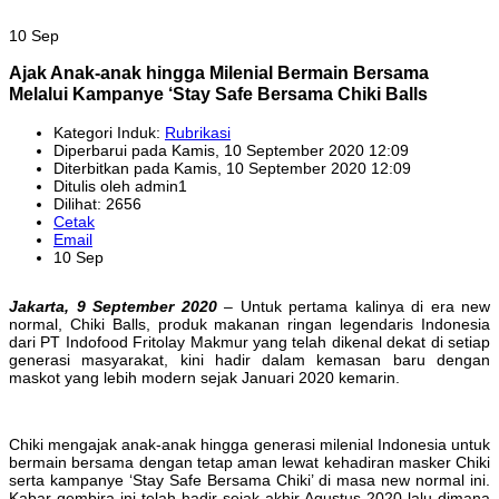
10 Sep
Ajak Anak-anak hingga Milenial Bermain Bersama
Melalui Kampanye ‘Stay Safe Bersama Chiki Balls
Kategori Induk:
Rubrikasi
Diperbarui pada Kamis, 10 September 2020 12:09
Diterbitkan pada Kamis, 10 September 2020 12:09
Ditulis oleh admin1
Dilihat: 2656
Cetak
Email
10 Sep
Jakarta, 9 September 2020
– Untuk pertama kalinya di era new
normal, Chiki Balls, produk makanan ringan legendaris Indonesia
dari PT Indofood Fritolay Makmur yang telah dikenal dekat di setiap
generasi masyarakat, kini hadir dalam kemasan baru dengan
maskot yang lebih modern sejak Januari 2020 kemarin.
Chiki mengajak anak-anak hingga generasi milenial Indonesia untuk
bermain bersama dengan tetap aman lewat kehadiran masker Chiki
serta kampanye ‘Stay Safe Bersama Chiki’ di masa new normal ini.
Kabar gembira ini telah hadir sejak akhir Agustus 2020 lalu dimana