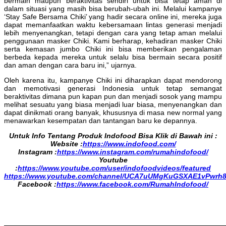
bermain maupun beraktivitas sendiri untuk bisa tetap aman di
dalam situasi yang masih bisa berubah-ubah ini. Melalui kampanye
‘Stay Safe Bersama Chiki’ yang hadir secara online ini, mereka juga
dapat memanfaatkan waktu kebersamaan lintas generasi menjadi
lebih menyenangkan, tetapi dengan cara yang tetap aman melalui
penggunaan masker Chiki. Kami berharap, kehadiran masker Chiki
serta kemasan jumbo Chiki ini bisa memberikan pengalaman
berbeda kepada mereka untuk selalu bisa bermain secara positif
dan aman dengan cara baru ini,” ujarnya.
Oleh karena itu, kampanye Chiki ini diharapkan dapat mendorong
dan memotivasi generasi Indonesia untuk tetap semangat
beraktivitas dimana pun kapan pun dan menjadi sosok yang mampu
melihat sesuatu yang biasa menjadi luar biasa, menyenangkan dan
dapat dinikmati orang banyak, khususnya di masa new normal yang
menawarkan kesempatan dan tantangan baru ke depannya.
Untuk Info Tentang Produk Indofood Bisa Klik di Bawah ini :
Website :
https://www.indofood.com/
Instagram :
https://www.instagram.com/rumahindofood/
Youtube
:
https://www.youtube.com/user/indofoodvideos/featured
https://www.youtube.com/channel/UCA7uUMgKuGSXAE1vPwrh
Facebook :
https://www.facebook.com/RumahIndofood/