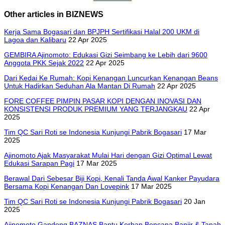
Other articles in BIZNEWS
Kerja Sama Bogasari dan BPJPH Sertifikasi Halal 200 UKM di
Lagoa dan Kalibaru
22 Apr 2025
GEMBIRA Ajinomoto: Edukasi Gizi Seimbang ke Lebih dari 9600
Anggota PKK Sejak 2022
22 Apr 2025
Dari Kedai Ke Rumah: Kopi Kenangan Luncurkan Kenangan Beans
Untuk Hadirkan Seduhan Ala Mantan Di Rumah
22 Apr 2025
FORE COFFEE PIMPIN PASAR KOPI DENGAN INOVASI DAN
KONSISTENSI PRODUK PREMIUM YANG TERJANGKAU
22 Apr
2025
Tim QC Sari Roti se Indonesia Kunjungi Pabrik Bogasari
17 Mar
2025
Ajinomoto Ajak Masyarakat Mulai Hari dengan Gizi Optimal Lewat
Edukasi Sarapan Pagi
17 Mar 2025
Berawal Dari Sebesar Biji Kopi, Kenali Tanda Awal Kanker Payudara
Bersama Kopi Kenangan Dan Lovepink
17 Mar 2025
Tim QC Sari Roti se Indonesia Kunjungi Pabrik Bogasari
20 Jan
2025
Ajinomoto Gandeng BAZNAS Bantu Korban Bencana Banjir & Tanah