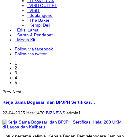
TIPS&TRICK
VISITOUTLET
VISIT
Boulangerie
The Baker
Kempi Deli
Edisi Lama
Saran & Pendapat
Media Kit
Follow via facebook
Follow via twitter
1
2
3
4
5
Prev
Next
Kerja Sama Bogasari dan BPJPH Sertifikas…
22-04-2025 Hits:1470
BIZNEWS
admin1
Untuk pertama kalinya, Kepala Badan Penyelenggara Jaminan