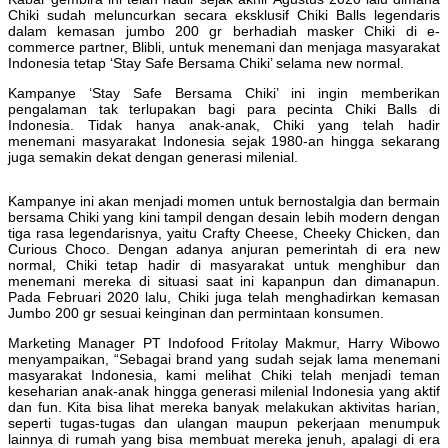
Chiki sudah meluncurkan secara eksklusif Chiki Balls legendaris
dalam kemasan jumbo 200 gr berhadiah masker Chiki di e-
commerce partner, Blibli, untuk menemani dan menjaga masyarakat
Indonesia tetap ‘Stay Safe Bersama Chiki’ selama new normal.
Kampanye ‘Stay Safe Bersama Chiki’ ini ingin memberikan
pengalaman tak terlupakan bagi para pecinta Chiki Balls di
Indonesia. Tidak hanya anak-anak, Chiki yang telah hadir
menemani masyarakat Indonesia sejak 1980-an hingga sekarang
juga semakin dekat dengan generasi milenial.
Kampanye ini akan menjadi momen untuk bernostalgia dan bermain
bersama Chiki yang kini tampil dengan desain lebih modern dengan
tiga rasa legendarisnya, yaitu Crafty Cheese, Cheeky Chicken, dan
Curious Choco. Dengan adanya anjuran pemerintah di era new
normal, Chiki tetap hadir di masyarakat untuk menghibur dan
menemani mereka di situasi saat ini kapanpun dan dimanapun.
Pada Februari 2020 lalu, Chiki juga telah menghadirkan kemasan
Jumbo 200 gr sesuai keinginan dan permintaan konsumen.
Marketing Manager PT Indofood Fritolay Makmur, Harry Wibowo
menyampaikan, “Sebagai brand yang sudah sejak lama menemani
masyarakat Indonesia, kami melihat Chiki telah menjadi teman
keseharian anak-anak hingga generasi milenial Indonesia yang aktif
dan fun. Kita bisa lihat mereka banyak melakukan aktivitas harian,
seperti tugas-tugas dan ulangan maupun pekerjaan menumpuk
lainnya di rumah yang bisa membuat mereka jenuh, apalagi di era