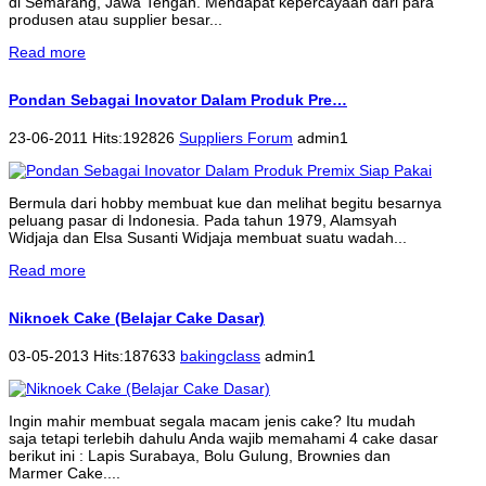
di Semarang, Jawa Tengah. Mendapat kepercayaan dari para
produsen atau supplier besar...
Read more
Pondan Sebagai Inovator Dalam Produk Pre…
23-06-2011 Hits:192826
Suppliers Forum
admin1
Bermula dari hobby membuat kue dan melihat begitu besarnya
peluang pasar di Indonesia. Pada tahun 1979, Alamsyah
Widjaja dan Elsa Susanti Widjaja membuat suatu wadah...
Read more
Niknoek Cake (Belajar Cake Dasar)
03-05-2013 Hits:187633
bakingclass
admin1
Ingin mahir membuat segala macam jenis cake? Itu mudah
saja tetapi terlebih dahulu Anda wajib memahami 4 cake dasar
berikut ini : Lapis Surabaya, Bolu Gulung, Brownies dan
Marmer Cake....