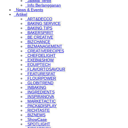
Jadwal Terbit
Info Berlangganan
News & Events
Artikel
ART&DECCO
BAKING SERVICE
BAKING TIPS
BAKERSPIRIT
BE CREATIVE
BIZCHANCE
BIZMANAGEMENT
CREATIVERECIPES
CHEFDELIGHT
EXEBI&SHOW
EQUIPTECH
FLAVORTOSAVOUR
FEATURESFAT
FLOURPOWER
GLOBITREND
INBAKING
INGREDIENTS
INSPIRANOVA
MARKETACTIC
PACK&DISPLAY
RICHTASTE
BIZNEWS
ShowCase
SPOTLIGHT