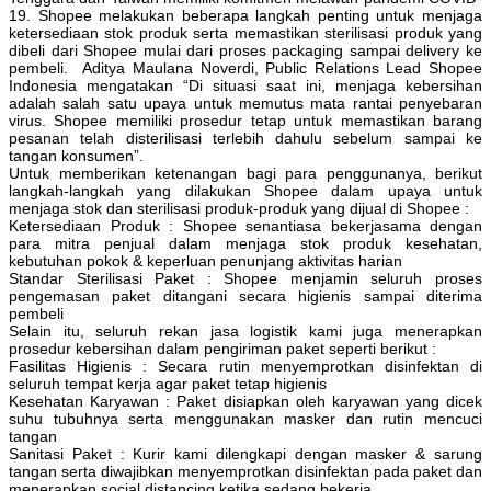
19. Shopee melakukan beberapa langkah penting untuk menjaga
ketersediaan stok produk serta memastikan sterilisasi produk yang
dibeli dari Shopee mulai dari proses packaging sampai delivery ke
pembeli. Aditya Maulana Noverdi, Public Relations Lead Shopee
Indonesia mengatakan “Di situasi saat ini, menjaga kebersihan
adalah salah satu upaya untuk memutus mata rantai penyebaran
virus. Shopee memiliki prosedur tetap untuk memastikan barang
pesanan telah disterilisasi terlebih dahulu sebelum sampai ke
tangan konsumen”.
Untuk memberikan ketenangan bagi para penggunanya, berikut
langkah-langkah yang dilakukan Shopee dalam upaya untuk
menjaga stok dan sterilisasi produk-produk yang dijual di Shopee :
Ketersediaan Produk : Shopee senantiasa bekerjasama dengan
para mitra penjual dalam menjaga stok produk kesehatan,
kebutuhan pokok & keperluan penunjang aktivitas harian
Standar Sterilisasi Paket : Shopee menjamin seluruh proses
pengemasan paket ditangani secara higienis sampai diterima
pembeli
Selain itu, seluruh rekan jasa logistik kami juga menerapkan
prosedur kebersihan dalam pengiriman paket seperti berikut :
Fasilitas Higienis : Secara rutin menyemprotkan disinfektan di
seluruh tempat kerja agar paket tetap higienis
Kesehatan Karyawan : Paket disiapkan oleh karyawan yang dicek
suhu tubuhnya serta menggunakan masker dan rutin mencuci
tangan
Sanitasi Paket : Kurir kami dilengkapi dengan masker & sarung
tangan serta diwajibkan menyemprotkan disinfektan pada paket dan
menerapkan social distancing ketika sedang bekerja