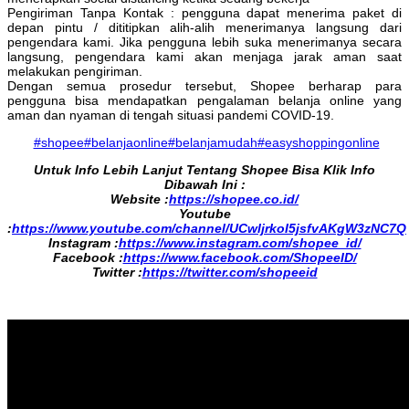
Pengiriman Tanpa Kontak : pengguna dapat menerima paket di
depan pintu / dititipkan alih-alih menerimanya langsung dari
pengendara kami. Jika pengguna lebih suka menerimanya secara
langsung, pengendara kami akan menjaga jarak aman saat
melakukan pengiriman.
Dengan semua prosedur tersebut, Shopee berharap para
pengguna bisa mendapatkan pengalaman belanja online yang
aman dan nyaman di tengah situasi pandemi COVID-19.
#shopee#belanjaonline#belanjamudah#easyshoppingonline
Untuk Info Lebih Lanjut Tentang Shopee Bisa Klik Info
Dibawah Ini :
Website :
https://shopee.co.id/
Youtube
:
https://www.youtube.com/channel/UCwljrkoI5jsfvAKgW3zNC7Q
Instagram :
https://www.instagram.com/shopee_id/
Facebook :
https://www.facebook.com/ShopeeID/
Twitter :
https://twitter.com/shopeeid