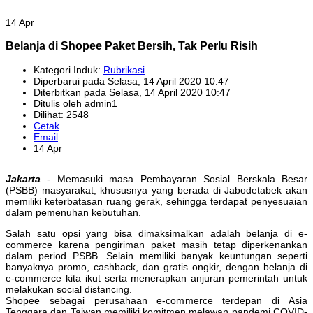
14 Apr
Belanja di Shopee Paket Bersih, Tak Perlu Risih
Kategori Induk:
Rubrikasi
Diperbarui pada Selasa, 14 April 2020 10:47
Diterbitkan pada Selasa, 14 April 2020 10:47
Ditulis oleh admin1
Dilihat: 2548
Cetak
Email
14 Apr
Jakarta
- Memasuki masa Pembayaran Sosial Berskala Besar
(PSBB) masyarakat, khususnya yang berada di Jabodetabek akan
memiliki keterbatasan ruang gerak, sehingga terdapat penyesuaian
dalam pemenuhan kebutuhan.
Salah satu opsi yang bisa dimaksimalkan adalah belanja di e-
commerce karena pengiriman paket masih tetap diperkenankan
dalam period PSBB. Selain memiliki banyak keuntungan seperti
banyaknya promo, cashback, dan gratis ongkir, dengan belanja di
e-commerce kita ikut serta menerapkan anjuran pemerintah untuk
melakukan social distancing.
Shopee sebagai perusahaan e-commerce terdepan di Asia
Tenggara dan Taiwan memiliki komitmen melawan pandemi COVID-