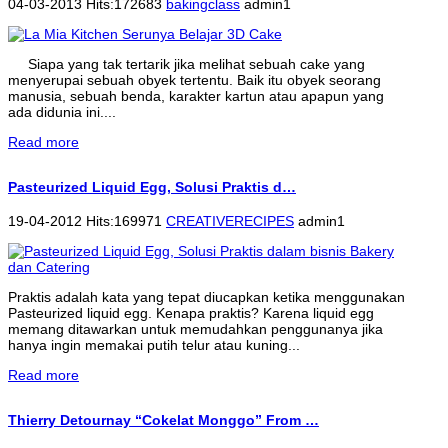
04-03-2013 Hits:172683
bakingclass
admin1
Siapa yang tak tertarik jika melihat sebuah cake yang
menyerupai sebuah obyek tertentu. Baik itu obyek seorang
manusia, sebuah benda, karakter kartun atau apapun yang
ada didunia ini....
Read more
Pasteurized Liquid Egg, Solusi Praktis d…
19-04-2012 Hits:169971
CREATIVERECIPES
admin1
Praktis adalah kata yang tepat diucapkan ketika menggunakan
Pasteurized liquid egg. Kenapa praktis? Karena liquid egg
memang ditawarkan untuk memudahkan penggunanya jika
hanya ingin memakai putih telur atau kuning...
Read more
Thierry Detournay “Cokelat Monggo” From …