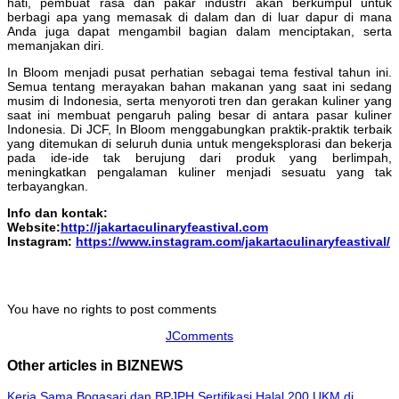
hati, pembuat rasa dan pakar industri akan berkumpul untuk
berbagi apa yang memasak di dalam dan di luar dapur di mana
Anda juga dapat mengambil bagian dalam menciptakan, serta
memanjakan diri.
In Bloom menjadi pusat perhatian sebagai tema festival tahun ini.
Semua tentang merayakan bahan makanan yang saat ini sedang
musim di Indonesia, serta menyoroti tren dan gerakan kuliner yang
saat ini membuat pengaruh paling besar di antara pasar kuliner
Indonesia. Di JCF, In Bloom menggabungkan praktik-praktik terbaik
yang ditemukan di seluruh dunia untuk mengeksplorasi dan bekerja
pada ide-ide tak berujung dari produk yang berlimpah,
meningkatkan pengalaman kuliner menjadi sesuatu yang tak
terbayangkan.
Info dan kontak:
Website:
http://jakartaculinaryfeastival.com
Instagram:
https://www.instagram.com/jakartaculinaryfeastival/
You have no rights to post comments
JComments
Other articles in BIZNEWS
Kerja Sama Bogasari dan BPJPH Sertifikasi Halal 200 UKM di