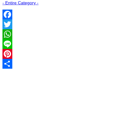
- Entire Category -
Facebook
Twitter
WhatsApp
Line
Pinterest
Share