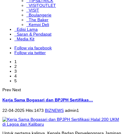
TIPS&TRICK
VISITOUTLET
VISIT
Boulangerie
The Baker
Kempi Deli
Edisi Lama
Saran & Pendapat
Media Kit
Follow via facebook
Follow via twitter
1
2
3
4
5
Prev
Next
Kerja Sama Bogasari dan BPJPH Sertifikas…
22-04-2025 Hits:1473
BIZNEWS
admin1
Untuk pertama kalinya, Kepala Badan Penyelenggara Jaminan