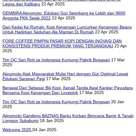
Lagoa dan Kalibaru
22 Apr 2025
GEMBIRA Ajinomoto: Edukasi Gizi Seimbang ke Lebih dari 9600
Anggota PKK Sejak 2022
22 Apr 2025
Dari Kedai Ke Rumah: Kopi Kenangan Luncurkan Kenangan Beans
Untuk Hadirkan Seduhan Ala Mantan Di Rumah
22 Apr 2025
FORE COFFEE PIMPIN PASAR KOPI DENGAN INOVASI DAN
KONSISTENSI PRODUK PREMIUM YANG TERJANGKAU
22 Apr
2025
Tim QC Sari Roti se Indonesia Kunjungi Pabrik Bogasari
17 Mar
2025
Ajinomoto Ajak Masyarakat Mulai Hari dengan Gizi Optimal Lewat
Edukasi Sarapan Pagi
17 Mar 2025
Berawal Dari Sebesar Biji Kopi, Kenali Tanda Awal Kanker Payudara
Bersama Kopi Kenangan Dan Lovepink
17 Mar 2025
Tim QC Sari Roti se Indonesia Kunjungi Pabrik Bogasari
20 Jan
2025
Ajinomoto Gandeng BAZNAS Bantu Korban Bencana Banjir & Tanah
Longsor Sukabumi
18 Jan 2025
Welcome 2025
04 Jan 2025