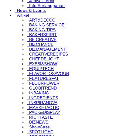
Jadwal Terbit
Info Berlangganan
News & Events
Artikel
ART&DECCO
BAKING SERVICE
BAKING TIPS
BAKERSPIRIT
BE CREATIVE
BIZCHANCE
BIZMANAGEMENT
CREATIVERECIPES
CHEFDELIGHT
EXEBI&SHOW
EQUIPTECH
FLAVORTOSAVOUR
FEATURESFAT
FLOURPOWER
GLOBITREND
INBAKING
INGREDIENTS
INSPIRANOVA
MARKETACTIC
PACK&DISPLAY
RICHTASTE
BIZNEWS
ShowCase
SPOTLIGHT