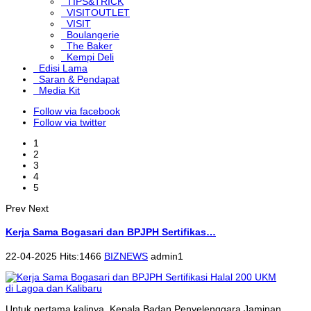
TIPS&TRICK
VISITOUTLET
VISIT
Boulangerie
The Baker
Kempi Deli
Edisi Lama
Saran & Pendapat
Media Kit
Follow via facebook
Follow via twitter
1
2
3
4
5
Prev
Next
Kerja Sama Bogasari dan BPJPH Sertifikas…
22-04-2025 Hits:1466
BIZNEWS
admin1
Untuk pertama kalinya, Kepala Badan Penyelenggara Jaminan