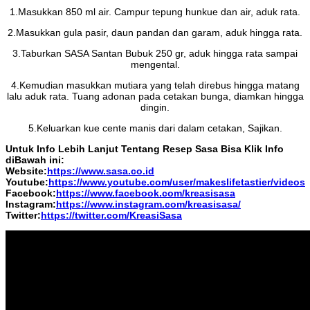
1.Masukkan 850 ml air. Campur tepung hunkue dan air, aduk rata.
2.Masukkan gula pasir, daun pandan dan garam, aduk hingga rata.
3.Taburkan SASA Santan Bubuk 250 gr, aduk hingga rata sampai
mengental.
4.Kemudian masukkan mutiara yang telah direbus hingga matang
lalu aduk rata. Tuang adonan pada cetakan bunga, diamkan hingga
dingin.
5.Keluarkan kue cente manis dari dalam cetakan, Sajikan.
Untuk Info Lebih Lanjut Tentang Resep Sasa Bisa Klik Info
diBawah ini:
Website:
https://www.sasa.co.id
Youtube:
https://www.youtube.com/user/makeslifetastier/videos
Facebook:
https://www.facebook.com/kreasisasa
Instagram:
https://www.instagram.com/kreasisasa/
Twitter:
https://twitter.com/KreasiSasa