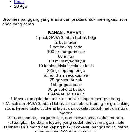
Email
20 Agu
Brownies panggang yang manis dan praktis untuk melengkapi sore
anda yang cerah
BAHAN - BAHAN :
1 pack SASA Santan Bubuk 80gr
2 butir telur
1 sdt baking soda
100 gr margarin cair
60 ml air
100 ml minyak sayur
10 keping biskuit cokelat lapis
225 gr tepung terigu
almond iris secukupnya
25 gr susu bubuk
150 gr gula pasir
30 gr cokelat bubuk
CARA MEMBUAT :
1.Masukkan gula dan telur lalu mixer hingga mengembang.
2.Masukkan SASA Santan Bubuk, susu bubuk, tepung terigu, baking
soda, keping biskuit cokelat lapis, dan cokelat bubuk, aduk hingga
merata
3.Tuangkan air, margarin cair, dan minyak sayur aduk merata.
4.Tuangkan ke dalam loyang yang sudah diolesi margarin, lalu
tambahkan almond dan keping biskuit cokelat, panggang 45 menit
dengan suhu 200 derajat celcius.