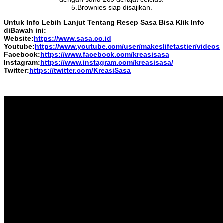
5.Brownies siap disajikan.
Untuk Info Lebih Lanjut Tentang Resep Sasa Bisa Klik Info
diBawah ini:
Website:
https://www.sasa.co.id
Youtube:
https://www.youtube.com/user/makeslifetastier/videos
Facebook:
https://www.facebook.com/kreasisasa
Instagram:
https://www.instagram.com/kreasisasa/
Twitter:
https://twitter.com/KreasiSasa