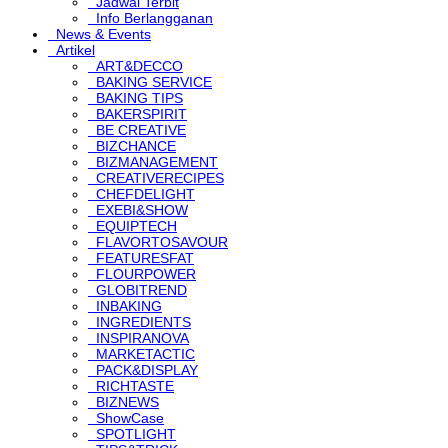
Jadwal Terbit
Info Berlangganan
News & Events
Artikel
ART&DECCO
BAKING SERVICE
BAKING TIPS
BAKERSPIRIT
BE CREATIVE
BIZCHANCE
BIZMANAGEMENT
CREATIVERECIPES
CHEFDELIGHT
EXEBI&SHOW
EQUIPTECH
FLAVORTOSAVOUR
FEATURESFAT
FLOURPOWER
GLOBITREND
INBAKING
INGREDIENTS
INSPIRANOVA
MARKETACTIC
PACK&DISPLAY
RICHTASTE
BIZNEWS
ShowCase
SPOTLIGHT