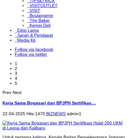
TIPS&TRICK
VISITOUTLET
VISIT
Boulangerie
The Baker
Kempi Deli
Edisi Lama
Saran & Pendapat
Media Kit
Follow via facebook
Follow via twitter
1
2
3
4
5
Prev
Next
Kerja Sama Bogasari dan BPJPH Sertifikas…
22-04-2025 Hits:1470
BIZNEWS
admin1
Untuk pertama kalinya, Kepala Badan Penyelenggara Jaminan