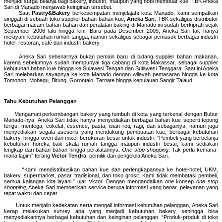
menjadi surga belanja bagi bakery, industri, maupun yang hobi membuat kue. TBK Aneka
Sari di Manado menjawab keinginan tersebut.
Saat
Pastry&Bakery
berkesempatan menjelajahi kota Manado, kami sempatkan
singgah di sebuah toko supplier bahan-bahan kue,
Aneka Sari
. TBK sekaligus distributor
berbagai macam bahan-bahan dan peralatan baking di Manado ini sudah berkiprah sejak
September 2006 lalu hingga kini. Baru pada Desember 2009, Aneka Sari tak hanya
melayani kebutuhan rumah tangga, namun sekaligus sebagai pemasok berbagai industri
hotel, restoran, café dan industri bakery.
Aneka Sari sebenarnya bukan pemain baru di bidang supplier bahan makanan,
karena sebelumnya sudah mempunyai tiga cabang di kota Makassar, sebagai supplier
kebutuhan bahan kue hingga ke Sulawesi Tengah dan Sulawesi Tenggara. Saat ini Aneka
Sari melebarkan sayapnya ke kota Manado dengan wilayah pemasaran hingga ke kota
Tomohon, Mobagu, Bitung, Gorontalo, Ternate hingga kepulauan Sangir Talaud.
Tahu Kebutuhan Pelanggan
Mengamati perkembangan bakery yang tumbuh di kota yang terkenal dengan Bubur
Manado-nya, Aneka Sari tidak hanya menyediakan berbagai bahan kue seperti tepung
terigu, mentega, cokelat, essence, pasta, isian roti, ragi, dan sebagainya,
namun juga
menyediakan segala asesoris yang mendukung pembuatan
kue,
berbagai kebutuhan
bakery, hingga oven dan mixer berukuran besar untuk industri. “Pembeli yang berbelanja
kebutuhan horeka baik skala rumah tangga maupun industri besar, kami sediakan
lengkap dari bahan-bahan hingga peralatannya.
One stop shopping
. Tak perlu kemana-
mana lagim” terang
Victor Tendra
, pemilik dan pengelola Aneka Sari.
“Kami mendistribusikan bahan kue dan perlengkapannya ke hotel-hotel, UKM,
bakery, supermarket, pasar tradisional, dan toko grosir. Kami tidak membatasi pembeli,
semua kalangan kita layani,” ujar Victor. Dengan mengandalkan
one
konsep
one stop
shopping
, Aneka Sari memberikan service berupa informasi yang benar, pelayanan yang
tepat waktu dan cepat.
Untuk menjalin kedekatan serta mengali informasi kebutuhan pelanggan, Aneka Sari
kerap melakukan survey apa yang menjadi kebutuhan bakery, sehingga bisa
menyediakannya berbagai kebutuhan dan keinginan pelanggan. “Produk-produk di toko