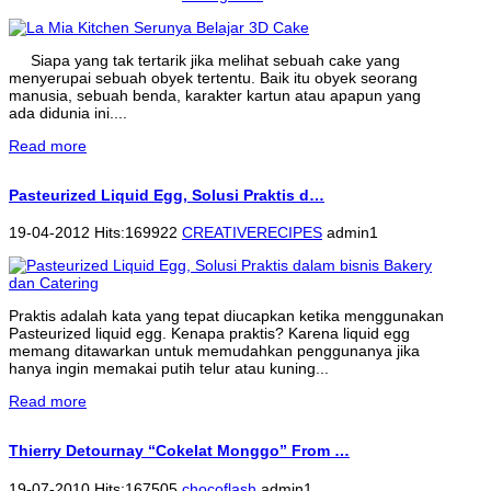
Siapa yang tak tertarik jika melihat sebuah cake yang
menyerupai sebuah obyek tertentu. Baik itu obyek seorang
manusia, sebuah benda, karakter kartun atau apapun yang
ada didunia ini....
Read more
Pasteurized Liquid Egg, Solusi Praktis d…
19-04-2012 Hits:169922
CREATIVERECIPES
admin1
Praktis adalah kata yang tepat diucapkan ketika menggunakan
Pasteurized liquid egg. Kenapa praktis? Karena liquid egg
memang ditawarkan untuk memudahkan penggunanya jika
hanya ingin memakai putih telur atau kuning...
Read more
Thierry Detournay “Cokelat Monggo” From …
19-07-2010 Hits:167505
chocoflash
admin1