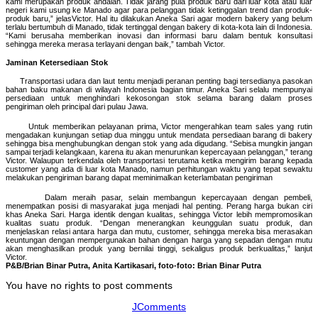
kami merupakan produk andalan. Tidak jarang pula produk baru dari luar kota atau luar
negeri kami usung ke Manado agar para pelanggan tidak ketinggalan trend dan produk-
produk baru,” jelasVictor. Hal itu dilakukan Aneka Sari agar modern bakery yang belum
terlalu bertumbuh di Manado, tidak tertinggal dengan bakery di kota-kota lain di Indonesia.
“Kami berusaha memberikan inovasi dan informasi baru dalam bentuk konsultasi
sehingga mereka merasa terlayani dengan baik,” tambah Victor.
Jaminan Ketersediaan Stok
Transportasi udara dan laut tentu menjadi peranan penting bagi tersedianya pasokan
bahan baku makanan di wilayah Indonesia bagian timur. Aneka Sari selalu mempunyai
persediaan untuk menghindari kekosongan stok selama barang dalam proses
pengiriman oleh principal dari pulau Jawa.
Untuk memberikan pelayanan prima, Victor mengerahkan team sales yang rutin
mengadakan kunjungan setiap dua minggu untuk mendata persediaan barang di bakery
sehingga bisa menghubungkan dengan stok yang ada digudang. “Sebisa mungkin jangan
sampai terjadi kelangkaan, karena itu akan menurunkan kepercayaan pelanggan,” terang
Victor. Walaupun terkendala oleh transportasi terutama ketika mengirim barang kepada
customer yang ada di luar kota Manado, namun perhitungan waktu yang tepat sewaktu
melakukan pengiriman barang dapat meminimalkan keterlambatan pengiriman
Dalam meraih pasar, selain membangun kepercayaan dengan pembeli,
menempatkan posisi di masyarakat juga menjadi hal penting. Perang harga bukan ciri
khas Aneka Sari. Harga identik dengan kualitas, sehingga Victor lebih mempromosikan
kualitas suatu produk. “Dengan menerangkan keunggulan suatu produk, dan
menjelaskan relasi antara harga dan mutu, customer, sehingga mereka bisa merasakan
keuntungan dengan mempergunakan bahan dengan harga yang sepadan dengan mutu
akan menghasilkan produk yang bernilai tinggi, sekaligus produk berkualitas,” lanjut
Victor.
P&B/Brian Binar Putra, Anita Kartikasari, foto-foto: Brian Binar Putra
You have no rights to post comments
JComments