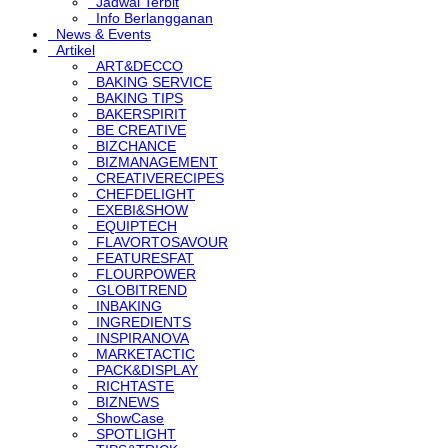
Jadwal Terbit
Info Berlangganan
News & Events
Artikel
ART&DECCO
BAKING SERVICE
BAKING TIPS
BAKERSPIRIT
BE CREATIVE
BIZCHANCE
BIZMANAGEMENT
CREATIVERECIPES
CHEFDELIGHT
EXEBI&SHOW
EQUIPTECH
FLAVORTOSAVOUR
FEATURESFAT
FLOURPOWER
GLOBITREND
INBAKING
INGREDIENTS
INSPIRANOVA
MARKETACTIC
PACK&DISPLAY
RICHTASTE
BIZNEWS
ShowCase
SPOTLIGHT