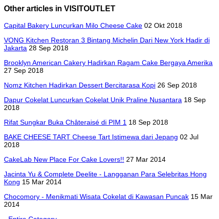
Other articles in VISITOUTLET
Capital Bakery Luncurkan Milo Cheese Cake
02 Okt 2018
VONG Kitchen Restoran 3 Bintang Michelin Dari New York Hadir di
Jakarta
28 Sep 2018
Brooklyn American Cakery Hadirkan Ragam Cake Bergaya Amerika
27 Sep 2018
Nomz Kitchen Hadirkan Dessert Bercitarasa Kopi
26 Sep 2018
Dapur Cokelat Luncurkan Cokelat Unik Praline Nusantara
18 Sep
2018
Rifat Sungkar Buka Châteraisé di PIM 1
18 Sep 2018
BAKE CHEESE TART Cheese Tart Istimewa dari Jepang
02 Jul
2018
CakeLab New Place For Cake Lovers!!
27 Mar 2014
Jacinta Yu & Complete Deelite - Langganan Para Selebritas Hong
Kong
15 Mar 2014
Chocomory - Menikmati Wisata Cokelat di Kawasan Puncak
15 Mar
2014
- Entire Category -