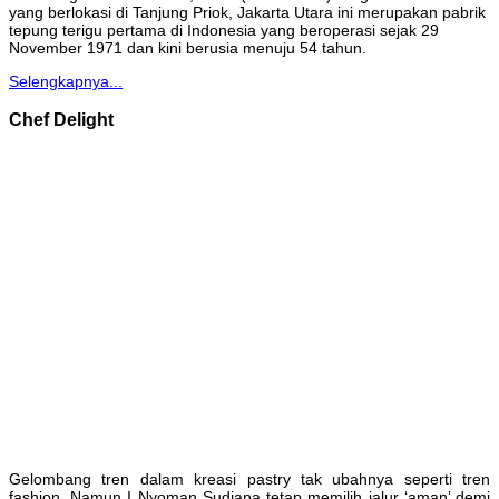
yang berlokasi di Tanjung Priok, Jakarta Utara ini merupakan pabrik
tepung terigu pertama di Indonesia yang beroperasi sejak 29
November 1971 dan kini berusia menuju 54 tahun.
Selengkapnya...
Chef Delight
Gelombang tren dalam kreasi pastry tak ubahnya seperti tren
fashion. Namun I Nyoman Sudiana tetap memilih jalur ‘aman’ demi