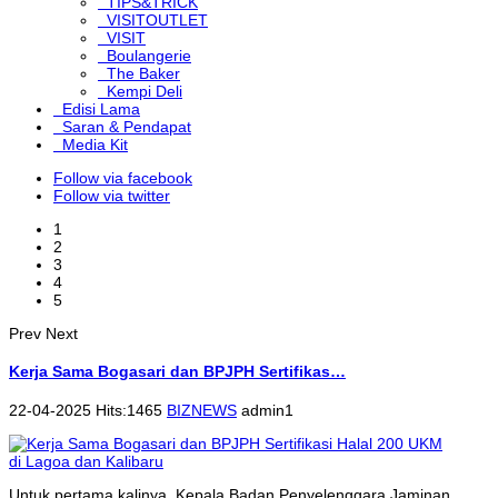
TIPS&TRICK
VISITOUTLET
VISIT
Boulangerie
The Baker
Kempi Deli
Edisi Lama
Saran & Pendapat
Media Kit
Follow via facebook
Follow via twitter
1
2
3
4
5
Prev
Next
Kerja Sama Bogasari dan BPJPH Sertifikas…
22-04-2025 Hits:1465
BIZNEWS
admin1
Untuk pertama kalinya, Kepala Badan Penyelenggara Jaminan