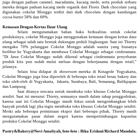
juga dengan paduan caramel, macadamia, kacang mede, serta produk terbaru
mereka dengan paduan kacang mede organik dari
Flores
. Dark chocolate yang
digunakan cokelat Monggo terdiri dari dark chocolate dengan kandungan
cocoa butter 58% dan 69%.
Kemasan Dengan Kertas Daur Ulang
Selain mengutamakan bahan
baku
berkualitas untuk cokelat
produksinya, cokelat Monggo juga menggunakan kemasan dengan kertas daur
ulang sebagai salah satu bentuk dukungan peduli lingkungan. Saat ini Thierry
mengaku 70% pelanggan Cokelat Monggo adalah wanita yang biasanya
berlibur ke
Yogyakarta
dan membawa Cokelat Monggo sebagai cinderamata.
“Di Jawa Cokelat Monggo sudah dikenal sebagai cinderamata penyebaran
produk kita pun sudah mulai meluas dengan bekerjasama dengan retail,”
jelasnya.
Selain bisa didapat di
showroom
mereka di Kotagede Yogyakarta,
Cokelat Monggo juga bisa diperoleh di beberapa toko retail besar, bakery dan
toko oleh-oleh di Yogyakarta,
Jakarta, Surabaya, Bali, Semarang, Balikpapan
dan Lampung.
Saat ditanya rencana untuk membuka toko khusus Cokelat Monggo
sendiri. Saat ini menurut Thierry, semuanya masih dalam tahap penggodokan,
karena saat ini Cokelat Monggo masih fokus untuk mengembangkan lebih
banyak produk lagi jika ingin membuka toko khusus Cokelat Monggo sendiri.
Meski ada beberapa permintaan ekspor dari beberapa pihak, Thierry masih
mengutamakan pasar dalam negeri karena mempertimbangan kapasitas
produksi Cokelat Monggo sendiri.
Pastry&Bakery@Novi Amaliyah, foto-foto : Rika Eridani/Richard Mandala.