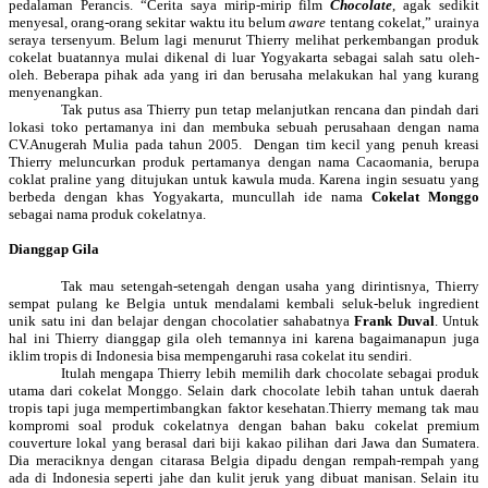
pedalaman Perancis. “Cerita saya mirip-mirip film
Chocolate
, agak sedikit
menyesal, orang-orang sekitar waktu itu belum
aware
tentang cokelat,” urainya
seraya tersenyum. Belum lagi menurut Thierry melihat perkembangan produk
cokelat buatannya mulai dikenal di luar
Yogyakarta
sebagai salah satu oleh-
oleh. Beberapa pihak ada yang iri dan berusaha melakukan hal yang kurang
menyenangkan.
Tak putus asa Thierry pun tetap melanjutkan rencana dan pindah dari
lokasi toko pertamanya ini dan membuka sebuah perusahaan dengan nama
CV.Anugerah Mulia pada tahun 2005.
Dengan tim kecil yang penuh kreasi
Thierry meluncurkan produk pertamanya dengan nama Cacaomania, berupa
coklat praline yang ditujukan untuk kawula muda. Karena ingin sesuatu yang
berbeda dengan khas
Yogyakarta
, muncullah ide nama
Cokelat Monggo
sebagai nama produk cokelatnya.
Dianggap Gila
Tak mau setengah-setengah dengan usaha yang dirintisnya, Thierry
sempat pulang ke Belgia untuk mendalami kembali seluk-beluk ingredient
unik satu ini dan belajar dengan chocolatier sahabatnya
Frank Duval
. Untuk
hal ini Thierry dianggap gila oleh temannya ini karena bagaimanapun juga
iklim tropis di
Indonesia
bisa mempengaruhi rasa cokelat itu sendiri.
Itulah mengapa Thierry lebih memilih dark chocolate sebagai produk
utama dari cokelat Monggo. Selain dark chocolate lebih tahan untuk daerah
tropis tapi juga mempertimbangkan faktor kesehatan.Thierry memang tak mau
kompromi soal produk cokelatnya dengan bahan
baku
cokelat premium
couverture lokal yang berasal dari biji kakao pilihan dari Jawa dan Sumatera.
Dia meraciknya dengan citarasa Belgia dipadu dengan rempah-rempah yang
ada di
Indonesia
seperti jahe dan kulit jeruk yang dibuat manisan. Selain itu