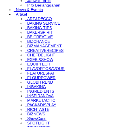
Jadwal Terbit
Info Berlangganan
News & Events
Artikel
ART&DECCO
BAKING SERVICE
BAKING TIPS
BAKERSPIRIT
BE CREATIVE
BIZCHANCE
BIZMANAGEMENT
CREATIVERECIPES
CHEFDELIGHT
EXEBI&SHOW
EQUIPTECH
FLAVORTOSAVOUR
FEATURESFAT
FLOURPOWER
GLOBITREND
INBAKING
INGREDIENTS
INSPIRANOVA
MARKETACTIC
PACK&DISPLAY
RICHTASTE
BIZNEWS
ShowCase
SPOTLIGHT