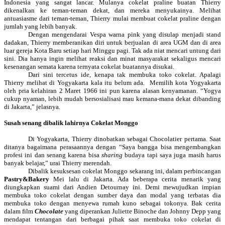
Indonesia yang sangat lancar. Mulanya cokelat praline buatan Thierry
dikenalkan ke teman-teman dekat, dan mereka menyukainya. Melihat
antuasiasme dari teman-teman, Thierry mulai membuat cokelat praline dengan
jumlah yang lebih banyak.
Dengan mengendarai Vespa warna pink yang disulap menjadi stand
dadakan, Thierry memberanikan diri untuk berjualan di area UGM dan di area
luar gereja Kota Baru setiap hari Minggu pagi. Tak ada niat mencari untung dari
sini. Dia hanya ingin melihat reaksi dan minat masyarakat sekaligus mencari
kesenangan semata karena ternyata cokelat buatannya disukai.
Dari sini tercetus ide, kenapa tak membuka toko cokelat. Apalagi
Thierry melihat di
Yogyakarta
kala itu belum ada.
Memilih
kota
Yogyakarta
oleh pria kelahiran 2 Maret 1966 ini pun karena alasan kenyamanan. “Yogya
cukup nyaman, lebih mudah bersosialisasi mau kemana-mana dekat dibanding
di
Jakarta
,” jelasnya.
Susah senang dibalik lahirnya Cokelat Monggo
Di Yogyakarta, Thierry dinobatkan sebagai Chocolatier pertama. Saat
ditanya bagaimana perasaannya dengan “Saya bangga bisa mengembangkan
profesi ini dan senang karena bisa
sharing
budaya tapi saya juga masih harus
banyak belajar,” urai Thierry merendah.
Dibalik kesuksesan cokelat Monggo sekarang ini, dalam perbincangan
Pastry&Bakery
Mei lalu di Jakarta.
Ada
beberapa cerita menarik yang
diungkapkan suami dari Andien Detournay ini. Demi mewujudkan impian
membuka toko cokelat dengan sumber daya dan modal yang terbatas dia
membuka toko dengan menyewa rumah kuno sebagai tokonya. Bak cerita
dalam film
Chocolate
yang diperankan Juliette Binoche dan Johnny Depp yang
mendapat tentangan dari berbagai pihak saat membuka toko cokelat di