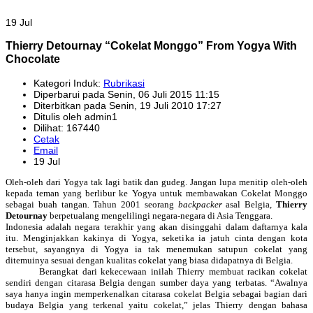
19 Jul
Thierry Detournay “Cokelat Monggo” From Yogya With
Chocolate
Kategori Induk:
Rubrikasi
Diperbarui pada Senin, 06 Juli 2015 11:15
Diterbitkan pada Senin, 19 Juli 2010 17:27
Ditulis oleh admin1
Dilihat: 167440
Cetak
Email
19 Jul
Oleh-oleh dari Yogya tak lagi batik dan gudeg. Jangan lupa menitip oleh-oleh
kepada teman yang berlibur ke Yogya untuk membawakan Cokelat Monggo
sebagai buah tangan
.
Tahun 2001 seorang
backpacker
asal Belgia,
Thierry
Detournay
berpetualang mengelilingi negara-negara di Asia Tenggara.
Indonesia
adalah negara terakhir yang akan disinggahi dalam daftarnya kala
itu. Menginjakkan kakinya di Yogya, seketika ia jatuh cinta dengan
kota
tersebut, sayangnya di Yogya ia tak menemukan satupun cokelat yang
ditemuinya sesuai dengan kualitas cokelat yang biasa didapatnya di Belgia.
Berangkat dari kekecewaan inilah Thierry membuat racikan cokelat
sendiri dengan citarasa Belgia dengan sumber daya yang terbatas. “Awalnya
saya hanya ingin memperkenalkan citarasa cokelat Belgia sebagai bagian dari
budaya Belgia yang terkenal yaitu cokelat,” jelas Thierry dengan bahasa