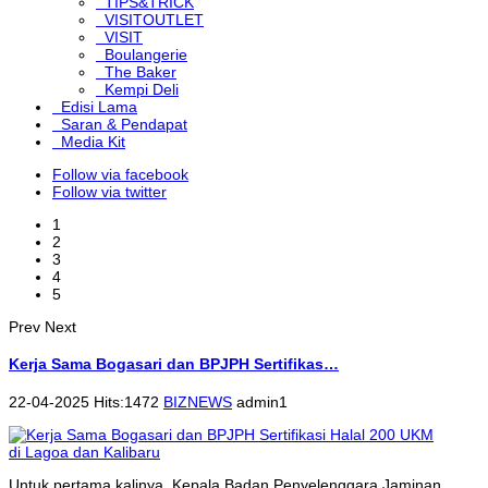
TIPS&TRICK
VISITOUTLET
VISIT
Boulangerie
The Baker
Kempi Deli
Edisi Lama
Saran & Pendapat
Media Kit
Follow via facebook
Follow via twitter
1
2
3
4
5
Prev
Next
Kerja Sama Bogasari dan BPJPH Sertifikas…
22-04-2025 Hits:1472
BIZNEWS
admin1
Untuk pertama kalinya, Kepala Badan Penyelenggara Jaminan