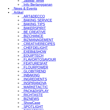
Jadwal Terbit
Info Berlangganan
News & Events
Artikel
ART&DECCO
BAKING SERVICE
BAKING TIPS
BAKERSPIRIT
BE CREATIVE
BIZCHANCE
BIZMANAGEMENT
CREATIVERECIPES
CHEFDELIGHT
EXEBI&SHOW
EQUIPTECH
FLAVORTOSAVOUR
FEATURESFAT
FLOURPOWER
GLOBITREND
INBAKING
INGREDIENTS
INSPIRANOVA
MARKETACTIC
PACK&DISPLAY
RICHTASTE
BIZNEWS
ShowCase
SPOTLIGHT