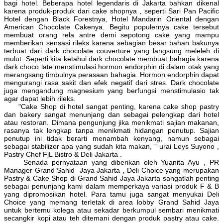
bagi hotel. Beberapa hotel legendaris di Jakarta bahkan dikenal
karena produk-produk dari cake shopnya , seperti Sari Pan Pacific
Hotel dengan Black Forestnya, Hotel Mandarin Oriental dengan
American Chocolate Cakenya. Begitu populernya cake tersebut
membuat orang rela antre demi sepotong cake yang mampu
memberikan sensasi rileks karena sebagian besar bahan bakunya
terbuat dari dark chocolate couverture yang langsung meleleh di
mulut. Seperti kita ketahui dark chocolate membuat bahagia karena
dark choco late menstimulasi hormon endorphin di dalam otak yang
merangsang timbulnya perasaan bahagia. Hormon endorphin dapat
mengurangi rasa sakit dan efek negatif dari stres. Dark chocolate
juga mengandung magnesium yang berfungsi menstimulasio tak
agar dapat lebih rileks.
"Cake Shop di hotel sangat penting, karena cake shop pastry
dan bakery sangat menunjang dan sebagai pelengkap dari hotel
atau restoran. Dimana pengunjung jika menikmati sajian makanan,
rasanya tak lengkap tanpa menikmati hidangan penutup. Sajian
penutup ini tidak berarti menambah kenyang, namun sebagai
sebagai stabilizer apa yang sudah kita makan, ” urai Leys Suyono ,
Pastry Chef FjL Bistro & Deli Jakarta .
Senada pernyataan yang diberikan oleh Yuanita Ayu , PR
Manager Grand Sahid Jaya Jakarta , Deli Choice yang merupakan
Pastry & Cake Shop di Grand Sahid Jaya Jakarta sangatlah penting
sebagai penunjang kami dalam memperkaya variasi produk F & B
yang dipromosikan hotel. Para tamu juga sangat menyukai Deli
Choice yang memang terletak di area lobby Grand Sahid Jaya
untuk bertemu kolega atau sekadar berkumpul sembari menikmati
secangkir kopi atau teh ditemani dengan produk pastry atau cake.