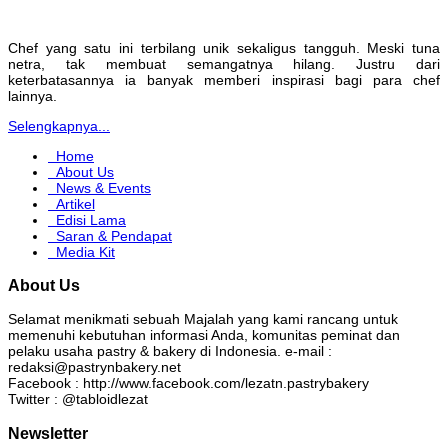
Chef yang satu ini terbilang unik sekaligus tangguh. Meski tuna
netra, tak membuat semangatnya hilang. Justru dari
keterbatasannya ia banyak memberi inspirasi bagi para chef
lainnya.
Selengkapnya...
Home
About Us
News & Events
Artikel
Edisi Lama
Saran & Pendapat
Media Kit
About Us
Selamat menikmati sebuah Majalah yang kami rancang untuk
memenuhi kebutuhan informasi Anda, komunitas peminat dan
pelaku usaha pastry & bakery di Indonesia. e-mail :
redaksi@pastrynbakery.net
Facebook : http://www.facebook.com/lezatn.pastrybakery
Twitter : @tabloidlezat
Newsletter