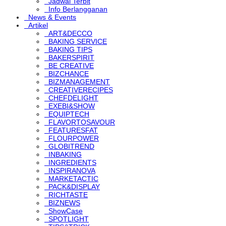
Jadwal Terbit
Info Berlangganan
News & Events
Artikel
ART&DECCO
BAKING SERVICE
BAKING TIPS
BAKERSPIRIT
BE CREATIVE
BIZCHANCE
BIZMANAGEMENT
CREATIVERECIPES
CHEFDELIGHT
EXEBI&SHOW
EQUIPTECH
FLAVORTOSAVOUR
FEATURESFAT
FLOURPOWER
GLOBITREND
INBAKING
INGREDIENTS
INSPIRANOVA
MARKETACTIC
PACK&DISPLAY
RICHTASTE
BIZNEWS
ShowCase
SPOTLIGHT