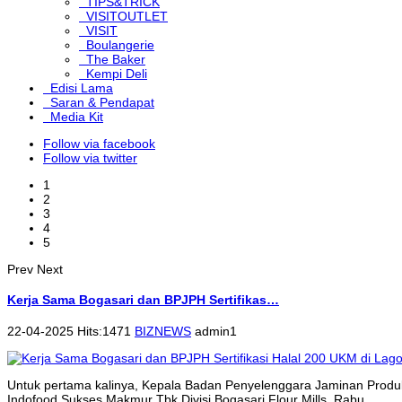
TIPS&TRICK
VISITOUTLET
VISIT
Boulangerie
The Baker
Kempi Deli
Edisi Lama
Saran & Pendapat
Media Kit
Follow via facebook
Follow via twitter
1
2
3
4
5
Prev
Next
Kerja Sama Bogasari dan BPJPH Sertifikas…
22-04-2025 Hits:1471
BIZNEWS
admin1
Untuk pertama kalinya, Kepala Badan Penyelenggara Jaminan Produk
Indofood Sukses Makmur Tbk Divisi Bogasari Flour Mills, Rabu...