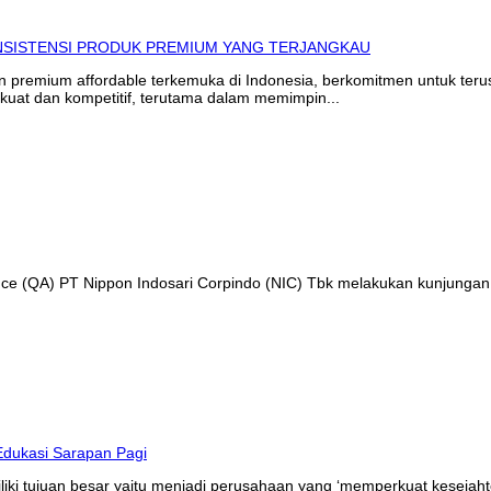
in premium affordable terkemuka di Indonesia, berkomitmen untuk te
kuat dan kompetitif, terutama dalam memimpin...
ance (QA) PT Nippon Indosari Corpindo (NIC) Tbk melakukan kunjungan
liki tujuan besar yaitu menjadi perusahaan yang ‘memperkuat kesejaht