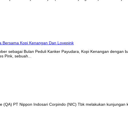
tober sebagai Bulan Peduli Kanker Payudara, Kopi Kenangan denga
s Pink, sebuah...
nce (QA) PT Nippon Indosari Corpindo (NIC) Tbk melakukan kunjungan 