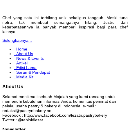
Chef yang satu ini terbilang unik sekaligus tangguh. Meski tuna
netra, tak membuat semangatnya hilang. Justru dari
keterbatasannya ia banyak memberi inspirasi bagi para chef
lainnya.
Selengkapnya...
Home
About Us
News & Events
Artikel
Edisi Lama
Saran & Pendapat
Media Kit
About Us
Selamat menikmati sebuah Majalah yang kami rancang untuk
memenuhi kebutuhan informasi Anda, komunitas peminat dan
pelaku usaha pastry & bakery di Indonesia. e-mail :
redaksi@pastrynbakery.net
Facebook : http://www.facebook.com/lezatn.pastrybakery
Twitter : @tabloidlezat
Newsletter