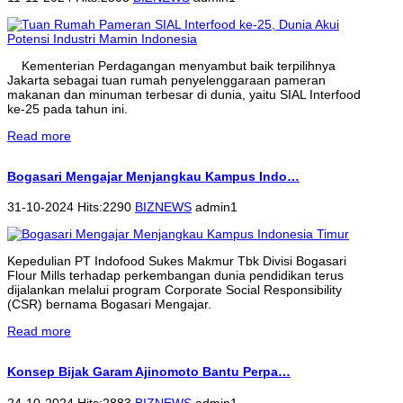
Kementerian Perdagangan menyambut baik terpilihnya
Jakarta sebagai tuan rumah penyelenggaraan pameran
makanan dan minuman terbesar di dunia, yaitu SIAL Interfood
ke-25 pada tahun ini.
Read more
Bogasari Mengajar Menjangkau Kampus Indo…
31-10-2024 Hits:2290
BIZNEWS
admin1
Kepedulian PT Indofood Sukes Makmur Tbk Divisi Bogasari
Flour Mills terhadap perkembangan dunia pendidikan terus
dijalankan melalui program Corporate Social Responsibility
(CSR) bernama Bogasari Mengajar.
Read more
Konsep Bijak Garam Ajinomoto Bantu Perpa…
24-10-2024 Hits:2883
BIZNEWS
admin1