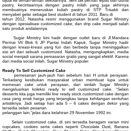
dijual ke teman-teman sekolahnya. Seni tak pernah lepas dari dunia
pastry, kecintaannya dengan pastry inilah yang juga akhirnya
membuatnya meneruskan kuliah pastry di STP Trisakti dan
menyabet gelar sebagai best student di tahun 2011. Baru di
tahun 2012, Natasha resmi menggunakan brand Sugar Ministry
dengan spesialisasi customized cake, dan drip cake menjadi salah
satu produk andalannya.
Sugar Ministry kini hadir dengan outlet baru di Jl.Mandara
Permai VII Blok 6 JP Pantai Indah Kapuk, Sugar Ministry hadir
dengan kreasi-kreasi yang fun dan berbeda tanpa meninggalkan
sisi art dari sebuah customized. Natasha, mengungkapkan, media
social menjadi sarana pemasaran gratis yang sangat efektif. Karena
dari media social inilah, Sugar Ministry populer.
Ready To Sell Customized Cake
pemesanan jauh-jauh hari sebelum hari H untuk perayaan.
Terkadang kesibukan masyarakat urban membuat lupa untuk
memesan cake untuk perayaan, dari sinilah Sugar Ministry
mengeluarkan koleksi ready to sell customized cake. “Selain
desserts kita juga memiliki line ready stock customized cake dengan
rasa yang enak harga yang terjangkau tanpa kehilangan sentuhan
artistiknya. Jadi setiap hari ada 5 – 6 cakes dengan dekor yang
tersedia selain pesanan
pelanggan lain,”jelas dara kelahiran 29 November 1992 ini.
Selain customized cake, di sini tersedia beragam varian mini
cupcakes, cookies serta cakes seperti Chocolate Dust, Banana