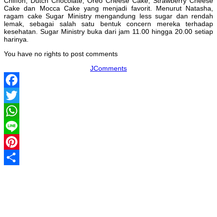
Chiffon, Dutch Chocolate, Oreo Cheese Cake, Strawberry Cheese
Cake dan Mocca Cake yang menjadi favorit. Menurut Natasha,
ragam cake Sugar Ministry mengandung less sugar dan rendah
lemak, sebagai salah satu bentuk concern mereka terhadap
kesehatan. Sugar Ministry buka dari jam 11.00 hingga 20.00 setiap
harinya.
You have no rights to post comments
JComments
Facebook
Twitter
WhatsApp
Line
Pinterest
Share