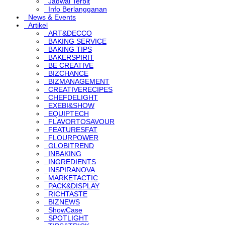
Jadwal Terbit
Info Berlangganan
News & Events
Artikel
ART&DECCO
BAKING SERVICE
BAKING TIPS
BAKERSPIRIT
BE CREATIVE
BIZCHANCE
BIZMANAGEMENT
CREATIVERECIPES
CHEFDELIGHT
EXEBI&SHOW
EQUIPTECH
FLAVORTOSAVOUR
FEATURESFAT
FLOURPOWER
GLOBITREND
INBAKING
INGREDIENTS
INSPIRANOVA
MARKETACTIC
PACK&DISPLAY
RICHTASTE
BIZNEWS
ShowCase
SPOTLIGHT