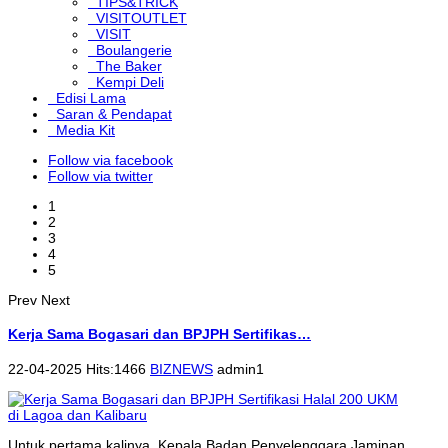
TIPS&TRICK
VISITOUTLET
VISIT
Boulangerie
The Baker
Kempi Deli
Edisi Lama
Saran & Pendapat
Media Kit
Follow via facebook
Follow via twitter
1
2
3
4
5
Prev
Next
Kerja Sama Bogasari dan BPJPH Sertifikas…
22-04-2025 Hits:1466
BIZNEWS
admin1
Untuk pertama kalinya, Kepala Badan Penyelenggara Jaminan