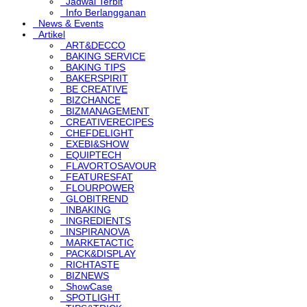
Jadwal Terbit
Info Berlangganan
News & Events
Artikel
ART&DECCO
BAKING SERVICE
BAKING TIPS
BAKERSPIRIT
BE CREATIVE
BIZCHANCE
BIZMANAGEMENT
CREATIVERECIPES
CHEFDELIGHT
EXEBI&SHOW
EQUIPTECH
FLAVORTOSAVOUR
FEATURESFAT
FLOURPOWER
GLOBITREND
INBAKING
INGREDIENTS
INSPIRANOVA
MARKETACTIC
PACK&DISPLAY
RICHTASTE
BIZNEWS
ShowCase
SPOTLIGHT