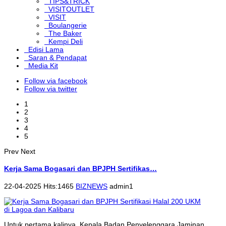
TIPS&TRICK
VISITOUTLET
VISIT
Boulangerie
The Baker
Kempi Deli
Edisi Lama
Saran & Pendapat
Media Kit
Follow via facebook
Follow via twitter
1
2
3
4
5
Prev
Next
Kerja Sama Bogasari dan BPJPH Sertifikas…
22-04-2025 Hits:1465
BIZNEWS
admin1
Untuk pertama kalinya, Kepala Badan Penyelenggara Jaminan