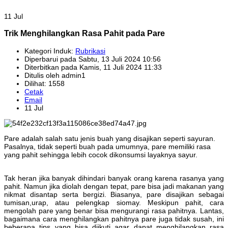
11 Jul
Trik Menghilangkan Rasa Pahit pada Pare
Kategori Induk:
Rubrikasi
Diperbarui pada Sabtu, 13 Juli 2024 10:56
Diterbitkan pada Kamis, 11 Juli 2024 11:33
Ditulis oleh admin1
Dilihat: 1558
Cetak
Email
11 Jul
Pare adalah salah satu jenis buah yang disajikan seperti sayuran.
Pasalnya, tidak seperti buah pada umumnya, pare memiliki rasa
yang pahit sehingga lebih cocok dikonsumsi layaknya sayur.
Tak heran jika banyak dihindari banyak orang karena rasanya yang
pahit. Namun jika diolah dengan tepat, pare bisa jadi makanan yang
nikmat disantap serta bergizi. Biasanya, pare disajikan sebagai
tumisan,urap, atau pelengkap siomay. Meskipun pahit, cara
mengolah pare yang benar bisa mengurangi rasa pahitnya. Lantas,
bagaimana cara menghilangkan pahitnya pare juga tidak susah, ini
beberapa tips yang bisa diikuti agar dapat menghilangkan rasa