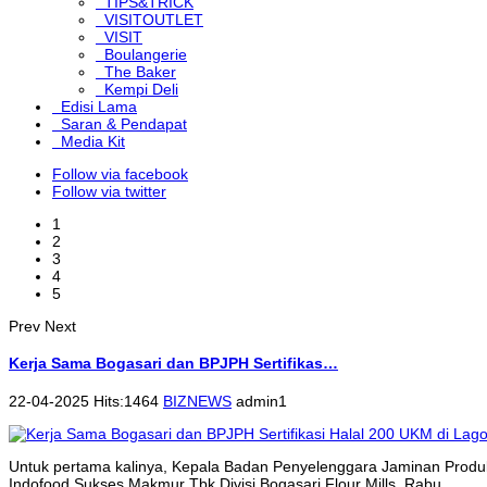
TIPS&TRICK
VISITOUTLET
VISIT
Boulangerie
The Baker
Kempi Deli
Edisi Lama
Saran & Pendapat
Media Kit
Follow via facebook
Follow via twitter
1
2
3
4
5
Prev
Next
Kerja Sama Bogasari dan BPJPH Sertifikas…
22-04-2025 Hits:1464
BIZNEWS
admin1
Untuk pertama kalinya, Kepala Badan Penyelenggara Jaminan Produk
Indofood Sukses Makmur Tbk Divisi Bogasari Flour Mills, Rabu...