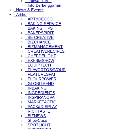
Jadwal Terbit
Info Berlangganan
News & Events
Artikel
ART&DECCO
BAKING SERVICE
BAKING TIPS
BAKERSPIRIT
BE CREATIVE
BIZCHANCE
BIZMANAGEMENT
CREATIVERECIPES
CHEFDELIGHT
EXEBI&SHOW
EQUIPTECH
FLAVORTOSAVOUR
FEATURESFAT
FLOURPOWER
GLOBITREND
INBAKING
INGREDIENTS
INSPIRANOVA
MARKETACTIC
PACK&DISPLAY
RICHTASTE
BIZNEWS
ShowCase
SPOTLIGHT