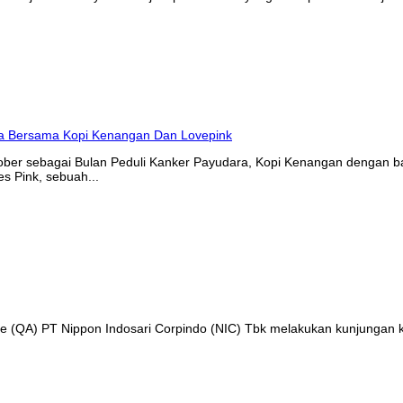
tober sebagai Bulan Peduli Kanker Payudara, Kopi Kenangan denga
s Pink, sebuah...
nce (QA) PT Nippon Indosari Corpindo (NIC) Tbk melakukan kunjungan 