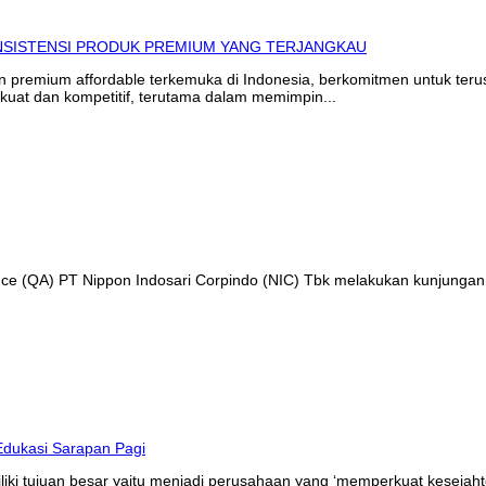
in premium affordable terkemuka di Indonesia, berkomitmen untuk te
kuat dan kompetitif, terutama dalam memimpin...
ance (QA) PT Nippon Indosari Corpindo (NIC) Tbk melakukan kunjungan
liki tujuan besar yaitu menjadi perusahaan yang ‘memperkuat kesejaht