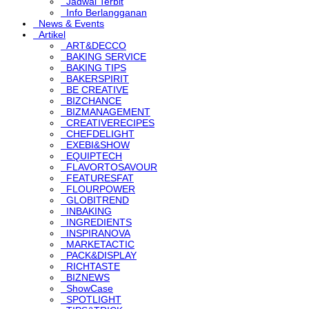
Jadwal Terbit
Info Berlangganan
News & Events
Artikel
ART&DECCO
BAKING SERVICE
BAKING TIPS
BAKERSPIRIT
BE CREATIVE
BIZCHANCE
BIZMANAGEMENT
CREATIVERECIPES
CHEFDELIGHT
EXEBI&SHOW
EQUIPTECH
FLAVORTOSAVOUR
FEATURESFAT
FLOURPOWER
GLOBITREND
INBAKING
INGREDIENTS
INSPIRANOVA
MARKETACTIC
PACK&DISPLAY
RICHTASTE
BIZNEWS
ShowCase
SPOTLIGHT