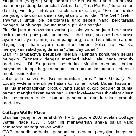
Singapura (Singlish) yang berarti Pie Kid. Nama-nama produknya
pun mengandung kultur lokal. Antara lain, “Toa Pie Kia,” terjemahan
dari Big Pie Boy, untuk pie berukuran extra large; “Pie Tan” untuk
pie yang ditawarkan dalam kegiatan promo; dan “Pie Seh” (seh =
shy/malu) untuk pie bercitarasa unik seperti yang bercitarasa
mangga, buah naga, jagung manis, pir, dan nangka.
Pie Kia juga menawarkan varian pie lainnya yang juga bercitarasa
unik dibanding pie pada umumnya. Lihat saja, ada pie bercitarasa
ayam kari, ayam jamur, ayam panggang, ayam lada hitam, sarden,
daging sapi, ham ayam, dan ikan lemon. Selain itu, Pia Kia
menyajikan salad yang dinamai “Chin Cay Salad.”
Stan ini tampaknya berupaya meraih kalangan konsumen seluas
mungkin. Termasuk dengan memberi label Halal pada produk-
produknya. Di Singapura, penduduk Muslim memang bukan
mayoritas, tetapi bagaimanapun merupakan konsumen potensial
untuk bisnis kuliner.
Jelas pula bahwa Pia Kia memainkan jurus “Think Globally, Act
Locally”—demi meraih perhatian konsumen lokal. Dalam kasus ini,
Pia Kia menghadirkan produk yang sudah cukup populer di dunia,
namun menghadirkan sentuhan kultur lokal—termasuk dalam disain
dan penamaan outlet, sampai penamaan dan karakter produk-
produknya.
Cottage Waffle Place
Stan lain yang fenomenal di WFF– Singapore 2009 adalah Cottage
Waffle Place (CWP). Stan ini menawarkan aneka sajian yang
semuanya menggunakan waffle.
CWP menarik perhatian pengunjung dengan penyajian langsung