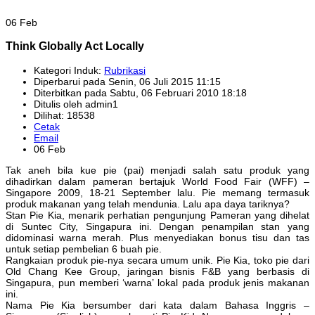
06 Feb
Think Globally Act Locally
Kategori Induk:
Rubrikasi
Diperbarui pada Senin, 06 Juli 2015 11:15
Diterbitkan pada Sabtu, 06 Februari 2010 18:18
Ditulis oleh admin1
Dilihat: 18538
Cetak
Email
06 Feb
Tak aneh bila kue pie (pai) menjadi salah satu produk yang
dihadirkan dalam pameran bertajuk World Food Fair (WFF) –
Singapore 2009, 18-21 September lalu. Pie memang termasuk
produk makanan yang telah mendunia. Lalu apa daya tariknya?
Stan Pie Kia, menarik perhatian pengunjung Pameran yang dihelat
di Suntec City, Singapura ini. Dengan penampilan stan yang
didominasi warna merah. Plus menyediakan bonus tisu dan tas
untuk setiap pembelian 6 buah pie.
Rangkaian produk pie-nya secara umum unik. Pie Kia, toko pie dari
Old Chang Kee Group, jaringan bisnis F&B yang berbasis di
Singapura, pun memberi ‘warna’ lokal pada produk jenis makanan
ini.
Nama Pie Kia bersumber dari kata dalam Bahasa Inggris –