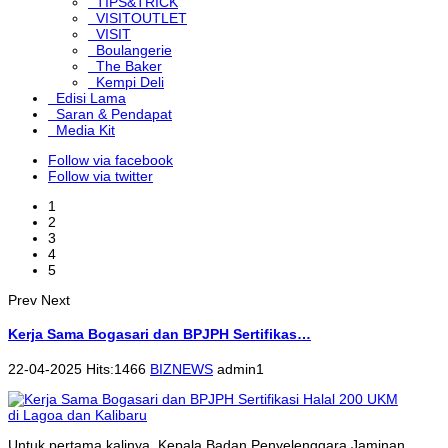
TIPS&TRICK
VISITOUTLET
VISIT
Boulangerie
The Baker
Kempi Deli
Edisi Lama
Saran & Pendapat
Media Kit
Follow via facebook
Follow via twitter
1
2
3
4
5
Prev
Next
Kerja Sama Bogasari dan BPJPH Sertifikas…
22-04-2025 Hits:1466
BIZNEWS
admin1
Untuk pertama kalinya, Kepala Badan Penyelenggara Jaminan