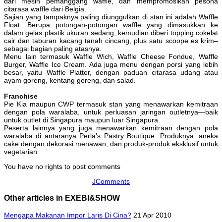
dari mesin pemanggang waffle, dan mempromosikan pesona
citarasa waffle dari Belgia.
Sajian yang tampaknya paling diunggulkan di stan ini adalah Waffle
Float. Berupa potongan-potongan waffle yang dimasukkan ke
dalam gelas plastik ukuran sedang, kemudian diberi topping cokelat
cair dan taburan kacang tanah cincang, plus satu scoope es krim–
sebagai bagian paling atasnya.
Menu lain termasuk Waffle Wich, Waffle Cheese Fondue, Waffle
Burger, Waffle Ice Cream. Ada juga menu dengan porsi yang lebih
besar, yaitu Waffle Platter, dengan paduan citarasa udang atau
ayam goreng, kentang goreng, dan salad.
Franchise
Pie Kia maupun CWP termasuk stan yang menawarkan kemitraan
dengan pola waralaba, untuk perluasan jaringan outletnya—baik
untuk outlet di Singapura maupun luar Singapura.
Peserta lainnya yang juga menawarkan kemitraan dengan pola
waralaba di antaranya Perla’s Pastry Boutique. Produknya: aneka
cake dengan dekorasi menawan, dan produk-produk eksklusif untuk
vegetarian.
You have no rights to post comments
JComments
Other articles in EXEBI&SHOW
Mengapa Makanan Impor Laris Di Cina?
21 Apr 2010