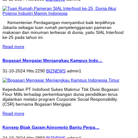
Kementerian Perdagangan menyambut baik terpilihnya
Jakarta sebagai tuan rumah penyelenggaraan pameran
makanan dan minuman terbesar di dunia, yaitu SIAL Interfood
ke-25 pada tahun ini.
Read more
Bogasari Mengajar Menjangkau Kampus Indo…
31-10-2024 Hits:2290
BIZNEWS
admin1
Kepedulian PT Indofood Sukes Makmur Tbk Divisi Bogasari
Flour Mills terhadap perkembangan dunia pendidikan terus
dijalankan melalui program Corporate Social Responsibility
(CSR) bernama Bogasari Mengajar.
Read more
Konsep Bijak Garam Ajinomoto Bantu Perpa…
24-10-2024 Hits:2883
BIZNEWS
admin1