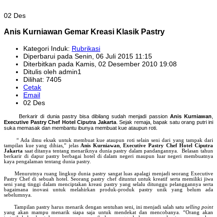
02 Des
Anis Kurniawan Gemar Kreasi Klasik Pastry
Kategori Induk:
Rubrikasi
Diperbarui pada Senin, 06 Juli 2015 11:15
Diterbitkan pada Kamis, 02 Desember 2010 19:08
Ditulis oleh admin1
Dilihat: 7405
Cetak
Email
02 Des
Berkarir di dunia pastry bisa dibilang sudah menjadi
passion
Anis Kurniawan
,
Executive Pastry Chef Hotel Ciputra Jakarta
. Sejak remaja, bapak satu orang putri ini
suka memasak dan membantu ibunya membuat kue ataupun roti.
“ Ada ilmu eksak untuk membuat kue ataupun roti selain seni dari yang tampak dari
tampilan kue yang dihias,” jelas
Anis Kurniawan
,
Executive Pastry Chef Hotel Ciputra
Jakarta
saat ditanya tentang menariknya dunia pastry dalam pandangannya.
Belasan tahun
berkarir di dapur pastry berbagai hotel di dalam negeri maupun luar negeri membuatnya
kaya pengalaman tentang dunia pastry.
Menurutnya ruang lingkup dunia pastry sangat luas apalagi menjadi seorang Executive
Pastry Chef di sebuah hotel. Seorang pastry chef dituntut untuk kreatif serta memiliki jiwa
seni yang tinggi dalam menciptakan kreasi pastry yang selalu ditunggu pelanggannya serta
bagaimana inovasi untuk melahirkan produk-produk pastry unik yang belum ada
sebelumnya.
Tampilan pastry harus menarik dengan sentuhan seni, ini menjadi salah satu
selling point
yang akan mampu menarik siapa saja untuk mendekat dan mencobanya. “Orang akan