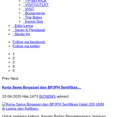
TIPS&TRICK
VISITOUTLET
VISIT
Boulangerie
The Baker
Kempi Deli
Edisi Lama
Saran & Pendapat
Media Kit
Follow via facebook
Follow via twitter
1
2
3
4
5
Prev
Next
Kerja Sama Bogasari dan BPJPH Sertifikas…
22-04-2025 Hits:1473
BIZNEWS
admin1
Untuk pertama kalinya, Kepala Badan Penyelenggara Jaminan