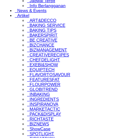
Jadwal Terbit
Info Berlangganan
News & Events
Artikel
ART&DECCO
BAKING SERVICE
BAKING TIPS
BAKERSPIRIT
BE CREATIVE
BIZCHANCE
BIZMANAGEMENT
CREATIVERECIPES
CHEFDELIGHT
EXEBI&SHOW
EQUIPTECH
FLAVORTOSAVOUR
FEATURESFAT
FLOURPOWER
GLOBITREND
INBAKING
INGREDIENTS
INSPIRANOVA
MARKETACTIC
PACK&DISPLAY
RICHTASTE
BIZNEWS
ShowCase
SPOTLIGHT