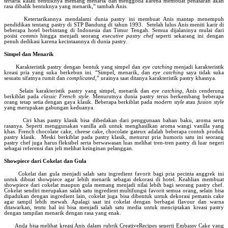
tertarik kalau bentuknya memang menarik dan menggoda karena membuat penasaran akan
rasa dibalik bentuknya yang menarik,” tambah Anis.
Ketertarikannya mendalami dunia pastry ini membuat Anis mantap menempuh
pendidikan tentang pastry di STP Bandung di tahun 1993. Setelah lulus Anis meniti karir di
beberapa hotel berbintang di Indonesia dan Timur Tengah. Semua dijalaninya mulai dari
posisi
commis
hingga menjadi seorang
executive pastry chef
seperti sekarang ini dengan
penuh dedikasi karena kecintaannya di dunia pastry.
Simpel dan Menarik
Karakteristik pastry dengan bentuk yang simpel dan
eye catching
menjadi karakteristik
kreasi pria yang suka berkebun ini. “Simpel, menarik, dan
eye catching
saya tidak suka
sesuatu sifatnya rumit dan
complicated
,” urainya saat ditanya karakteristik pastry khasnya.
Selain karakteristik pastry yang simpel, menarik dan
eye catching
,
Anis cenderung
berkiblat pada
classic French style
. Menurutnya dunia pastry terus berkembang beberapa
orang tetap setia dengan gaya klasik. Beberapa berkiblat pada
modern style
atau
fusion style
yang merupakan gabungan keduanya.
Ciri khas pastry klasik bisa dibedakan dari penggunaan bahan baku, aroma serta
rasanya. Seperti menggunakan vanilla asli untuk menghasilkan aroma wangi vanilla yang
khas. French chocolate cake, cheese cake, chocolate gateux adalah beberapa contoh produk
pastry klasik.
Meski berkiblat pada pastry klasik, menurut pria humoris satu ini seorang
pastry chef juga harus fleksibel serta berwawasan luas melihat tren-tren pastry di luar negeri
sebagai referensi dan jeli melihat keinginan pelanggan.
Showpiece dari Cokelat dan Gula
Cokelat dan gula menjadi salah satu ingredient favorit bagi pria pecinta anggrek ini
untuk dibuat showpiece agar lebih menarik sebagai dekorasi di hotel. Keahlian membuat
showpiece dari cokelat maupun gula memang menjadi nilai lebih bagi seorang pastry chef.
Cokelat sendiri merupakan salah satu ingredient multifungsi favorit semua orang, selain bisa
dipadukan dengan ingredient lain, cokelat juga bisa dibentuk untuk dekorasi pemanis cake
agar tampil lebih mewah. Apalagi saat ini cokelat dengan berbagai flavour dan warna
ditawarkan, tentu hal ini bisa menjadi salah satu media untuk menciptakan kreasi pastry
dengan tampilan menarik dengan rasa yang enak.
Anda bisa melihat kreasi Anis dalam rubrik CreativeRecipes seperti Embassy Cake yang