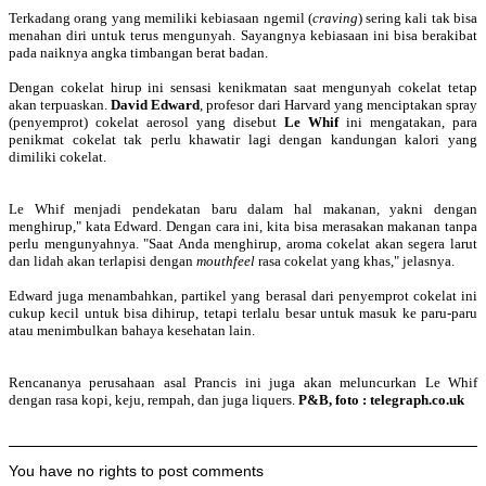
Terkadang orang yang memiliki kebiasaan ngemil (
craving
) sering kali tak bisa
menahan diri untuk terus mengunyah. Sayangnya kebiasaan ini bisa berakibat
pada naiknya angka timbangan berat badan.
Dengan cokelat hirup ini sensasi kenikmatan saat mengunyah cokelat tetap
akan terpuaskan.
David Edward
, profesor dari Harvard yang menciptakan spray
(penyemprot) cokelat aerosol yang disebut
Le Whif
ini mengatakan, para
penikmat cokelat tak perlu khawatir lagi dengan kandungan kalori yang
dimiliki cokelat.
Le Whif menjadi pendekatan baru dalam hal makanan, yakni dengan
menghirup," kata Edward. Dengan cara ini, kita bisa merasakan makanan tanpa
perlu mengunyahnya. "Saat Anda menghirup, aroma cokelat akan segera larut
dan lidah akan terlapisi dengan
mouthfeel
rasa cokelat yang khas," jelasnya.
Edward juga menambahkan, partikel yang berasal dari penyemprot cokelat ini
cukup kecil untuk bisa dihirup, tetapi terlalu besar untuk masuk ke paru-paru
atau menimbulkan bahaya kesehatan lain.
Rencananya perusahaan asal Prancis ini juga akan meluncurkan Le Whif
dengan rasa kopi, keju, rempah, dan juga liquers.
P&B, foto : telegraph.co.uk
You have no rights to post comments