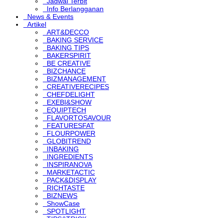
Jadwal Terbit
Info Berlangganan
News & Events
Artikel
ART&DECCO
BAKING SERVICE
BAKING TIPS
BAKERSPIRIT
BE CREATIVE
BIZCHANCE
BIZMANAGEMENT
CREATIVERECIPES
CHEFDELIGHT
EXEBI&SHOW
EQUIPTECH
FLAVORTOSAVOUR
FEATURESFAT
FLOURPOWER
GLOBITREND
INBAKING
INGREDIENTS
INSPIRANOVA
MARKETACTIC
PACK&DISPLAY
RICHTASTE
BIZNEWS
ShowCase
SPOTLIGHT