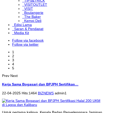
TIPS&TRICK
VISITOUTLET
VISIT
Boulangerie
The Baker
Kempi Deli
Edisi Lama
Saran & Pendapat
Media Kit
Follow via facebook
Follow via twitter
1
2
3
4
5
Prev
Next
Kerja Sama Bogasari dan BPJPH Sertifikas…
22-04-2025 Hits:1464
BIZNEWS
admin1
Untuk pertama kalinya, Kepala Badan Penyelenggara Jaminan