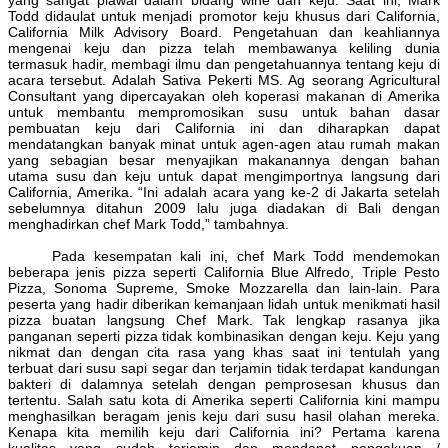
Todd didaulat untuk menjadi promotor keju khusus dari California,
California Milk Advisory Board. Pengetahuan dan keahliannya
mengenai keju dan pizza telah membawanya keliling dunia
termasuk hadir, membagi ilmu dan pengetahuannya tentang keju di
acara tersebut. Adalah Sativa Pekerti MS. Ag seorang Agricultural
Consultant yang dipercayakan oleh koperasi makanan di Amerika
untuk membantu mempromosikan susu untuk bahan dasar
pembuatan keju dari California ini dan diharapkan dapat
mendatangkan banyak minat untuk agen-agen atau rumah makan
yang sebagian besar menyajikan makanannya dengan bahan
utama susu dan keju untuk dapat mengimportnya langsung dari
California, Amerika. “Ini adalah acara yang ke-2 di Jakarta setelah
sebelumnya ditahun 2009 lalu juga diadakan di Bali dengan
menghadirkan chef Mark Todd,” tambahnya.
Pada kesempatan kali ini, chef Mark Todd mendemokan
beberapa jenis pizza seperti California Blue Alfredo, Triple Pesto
Pizza, Sonoma Supreme, Smoke Mozzarella dan lain-lain. Para
peserta yang hadir diberikan kemanjaan lidah untuk menikmati hasil
pizza buatan langsung Chef Mark. Tak lengkap rasanya jika
panganan seperti pizza tidak kombinasikan dengan keju. Keju yang
nikmat dan dengan cita rasa yang khas saat ini tentulah yang
terbuat dari susu sapi segar dan terjamin tidak terdapat kandungan
bakteri di dalamnya setelah dengan pemprosesan khusus dan
tertentu. Salah satu kota di Amerika seperti California kini mampu
menghasilkan beragam jenis keju dari susu hasil olahan mereka.
Kenapa kita memilih keju dari California ini? Pertama karena
kualitas yang sudah terjamin dan mendapat pengakuan /