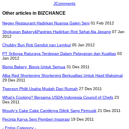
JComments
Other articles in BIZCHANCE
Negev Restaurant Hadirkan Nuansa Galeri Seni
01 Feb 2012
Shokupan Bakery&Pastries Hadirkan Roti Sehat Ala Jepang
07 Jan
2012
Chubby Bun Roti Gendut nan Lembut
05 Jan 2012
PT Sriboga Raturaya Terdepan Dalam Pelayanan dan Kualitas
03
Jan 2012
Bisnis Bakery, Bisnis Untuk Semua
31 Des 2011
Alba Red Shortening Shortening Berkualitas Untuk Hasil Maksimal
29 Des 2011
Tigerson Philti Usaha Mudah Dari Rumah
27 Des 2011
What’s Cooking? Bersama USDA-Indonesia Council of Chefs
23
Des 2011
Moudy’s Cake Cake Cantiknya Dilirik Sang Pemusik
21 Des 2011
Pecinta Karya Seni Pemberi Inspirasi
19 Des 2011
- Entire Category -