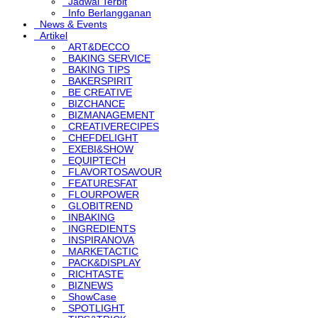
Jadwal Terbit
Info Berlangganan
News & Events
Artikel
ART&DECCO
BAKING SERVICE
BAKING TIPS
BAKERSPIRIT
BE CREATIVE
BIZCHANCE
BIZMANAGEMENT
CREATIVERECIPES
CHEFDELIGHT
EXEBI&SHOW
EQUIPTECH
FLAVORTOSAVOUR
FEATURESFAT
FLOURPOWER
GLOBITREND
INBAKING
INGREDIENTS
INSPIRANOVA
MARKETACTIC
PACK&DISPLAY
RICHTASTE
BIZNEWS
ShowCase
SPOTLIGHT