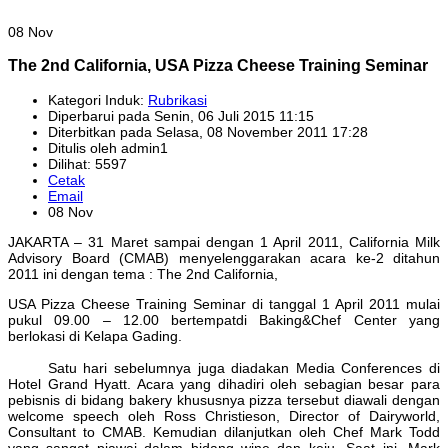
08 Nov
The 2nd California, USA Pizza Cheese Training Seminar
Kategori Induk:
Rubrikasi
Diperbarui pada Senin, 06 Juli 2015 11:15
Diterbitkan pada Selasa, 08 November 2011 17:28
Ditulis oleh admin1
Dilihat: 5597
Cetak
Email
08 Nov
JAKARTA – 31 Maret sampai dengan 1 April 2011, California Milk
Advisory Board (CMAB) menyelenggarakan acara ke-2 ditahun
2011 ini dengan tema : The 2nd California,
USA Pizza Cheese Training Seminar di tanggal 1 April 2011 mulai
pukul 09.00 – 12.00 bertempatdi Baking&Chef Center yang
berlokasi di Kelapa Gading.
Satu hari sebelumnya juga diadakan Media Conferences di
Hotel Grand Hyatt. Acara yang dihadiri oleh sebagian besar para
pebisnis di bidang bakery khususnya pizza tersebut diawali dengan
welcome speech oleh Ross Christieson, Director of Dairyworld,
Consultant to CMAB. Kemudian dilanjutkan oleh Chef Mark Todd
yang sangat piawai dalam bidang wine dan keju. Saat ini, Mark