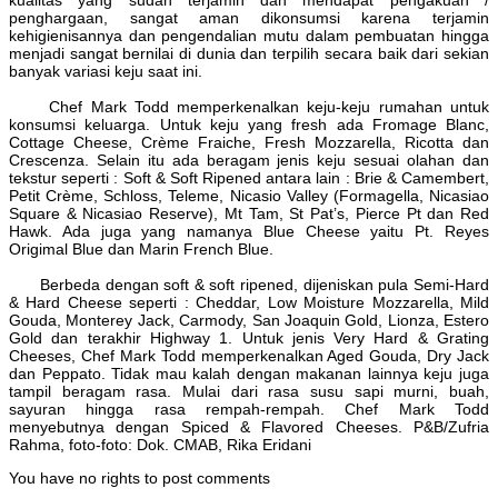
penghargaan, sangat aman dikonsumsi karena terjamin
kehigienisannya dan pengendalian mutu dalam pembuatan hingga
menjadi sangat bernilai di dunia dan terpilih secara baik dari sekian
banyak variasi keju saat ini.
Chef Mark Todd memperkenalkan keju-keju rumahan untuk
konsumsi keluarga. Untuk keju yang fresh ada Fromage Blanc,
Cottage Cheese, Crème Fraiche, Fresh Mozzarella, Ricotta dan
Crescenza. Selain itu ada beragam jenis keju sesuai olahan dan
tekstur seperti : Soft & Soft Ripened antara lain : Brie & Camembert,
Petit Crème, Schloss, Teleme, Nicasio Valley (Formagella, Nicasiao
Square & Nicasiao Reserve), Mt Tam, St Pat’s, Pierce Pt dan Red
Hawk. Ada juga yang namanya Blue Cheese yaitu Pt. Reyes
Origimal Blue dan Marin French Blue.
Berbeda dengan soft & soft ripened, dijeniskan pula Semi-Hard
& Hard Cheese seperti : Cheddar, Low Moisture Mozzarella, Mild
Gouda, Monterey Jack, Carmody, San Joaquin Gold, Lionza, Estero
Gold dan terakhir Highway 1. Untuk jenis Very Hard & Grating
Cheeses, Chef Mark Todd memperkenalkan Aged Gouda, Dry Jack
dan Peppato. Tidak mau kalah dengan makanan lainnya keju juga
tampil beragam rasa. Mulai dari rasa susu sapi murni, buah,
sayuran hingga rasa rempah-rempah. Chef Mark Todd
menyebutnya dengan Spiced & Flavored Cheeses. P&B/Zufria
Rahma, foto-foto: Dok. CMAB, Rika Eridani
You have no rights to post comments