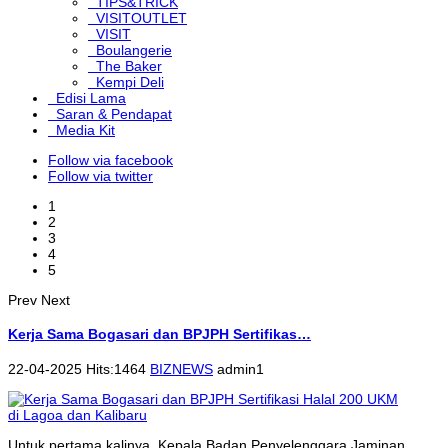
TIPS&TRICK
VISITOUTLET
VISIT
Boulangerie
The Baker
Kempi Deli
Edisi Lama
Saran & Pendapat
Media Kit
Follow via facebook
Follow via twitter
1
2
3
4
5
Prev
Next
Kerja Sama Bogasari dan BPJPH Sertifikas…
22-04-2025 Hits:1464
BIZNEWS
admin1
Untuk pertama kalinya, Kepala Badan Penyelenggara Jaminan