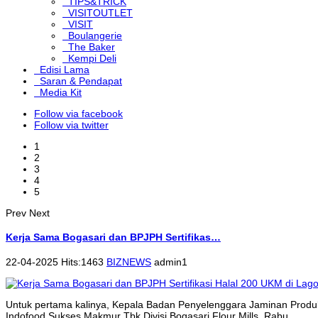
TIPS&TRICK
VISITOUTLET
VISIT
Boulangerie
The Baker
Kempi Deli
Edisi Lama
Saran & Pendapat
Media Kit
Follow via facebook
Follow via twitter
1
2
3
4
5
Prev
Next
Kerja Sama Bogasari dan BPJPH Sertifikas…
22-04-2025 Hits:1463
BIZNEWS
admin1
Untuk pertama kalinya, Kepala Badan Penyelenggara Jaminan Produk
Indofood Sukses Makmur Tbk Divisi Bogasari Flour Mills, Rabu...