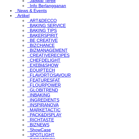
Jadwal Terbit
Info Berlangganan
News & Events
Artikel
ART&DECCO
BAKING SERVICE
BAKING TIPS
BAKERSPIRIT
BE CREATIVE
BIZCHANCE
BIZMANAGEMENT
CREATIVERECIPES
CHEFDELIGHT
EXEBI&SHOW
EQUIPTECH
FLAVORTOSAVOUR
FEATURESFAT
FLOURPOWER
GLOBITREND
INBAKING
INGREDIENTS
INSPIRANOVA
MARKETACTIC
PACK&DISPLAY
RICHTASTE
BIZNEWS
ShowCase
SPOTLIGHT