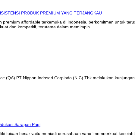
in premium affordable terkemuka di Indonesia, berkomitmen untuk te
kuat dan kompetitif, terutama dalam memimpin...
ance (QA) PT Nippon Indosari Corpindo (NIC) Tbk melakukan kunjungan
liki tujuan besar yaitu menjadi perusahaan yang ‘memperkuat kesejaht