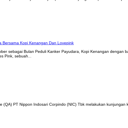
tober sebagai Bulan Peduli Kanker Payudara, Kopi Kenangan denga
s Pink, sebuah...
nce (QA) PT Nippon Indosari Corpindo (NIC) Tbk melakukan kunjungan 