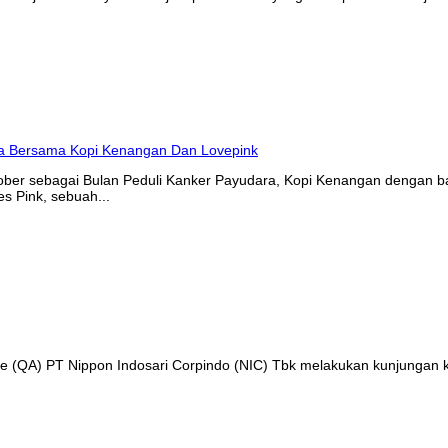
tober sebagai Bulan Peduli Kanker Payudara, Kopi Kenangan denga
s Pink, sebuah...
nce (QA) PT Nippon Indosari Corpindo (NIC) Tbk melakukan kunjungan 