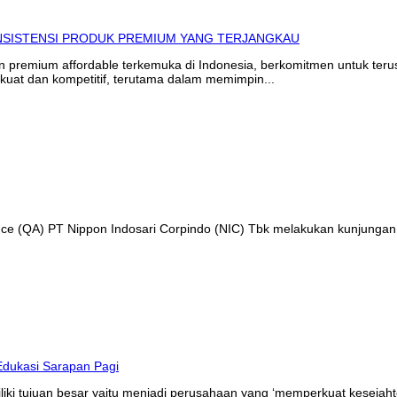
in premium affordable terkemuka di Indonesia, berkomitmen untuk te
kuat dan kompetitif, terutama dalam memimpin...
ance (QA) PT Nippon Indosari Corpindo (NIC) Tbk melakukan kunjungan
liki tujuan besar yaitu menjadi perusahaan yang ‘memperkuat kesejaht