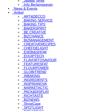
Jadwal Terbit
Info Berlangganan
News & Events
Artikel
ART&DECCO
BAKING SERVICE
BAKING TIPS
BAKERSPIRIT
BE CREATIVE
BIZCHANCE
BIZMANAGEMENT
CREATIVERECIPES
CHEFDELIGHT
EXEBI&SHOW
EQUIPTECH
FLAVORTOSAVOUR
FEATURESFAT
FLOURPOWER
GLOBITREND
INBAKING
INGREDIENTS
INSPIRANOVA
MARKETACTIC
PACK&DISPLAY
RICHTASTE
BIZNEWS
ShowCase
SPOTLIGHT