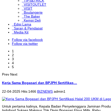
TIPS&TRICK
VISITOUTLET
VISIT
Boulangerie
The Baker
Kempi Deli
Edisi Lama
Saran & Pendapat
Media Kit
Follow via facebook
Follow via twitter
1
2
3
4
5
Prev
Next
Kerja Sama Bogasari dan BPJPH Sertifikas…
22-04-2025 Hits:1466
BIZNEWS
admin1
Untuk pertama kalinya, Kepala Badan Penyelenggara Jaminan Produk
Indofood Sukses Makmur Tbk Divisi Bogasari Flour Mills, Rabu...