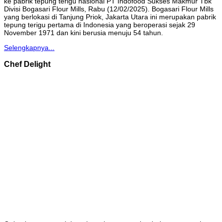
ke pabrik tepung terigu nasional PT Indofood Sukses Makmur Tbk
Divisi Bogasari Flour Mills, Rabu (12/02/2025). Bogasari Flour Mills
yang berlokasi di Tanjung Priok, Jakarta Utara ini merupakan pabrik
tepung terigu pertama di Indonesia yang beroperasi sejak 29
November 1971 dan kini berusia menuju 54 tahun.
Selengkapnya...
Chef Delight