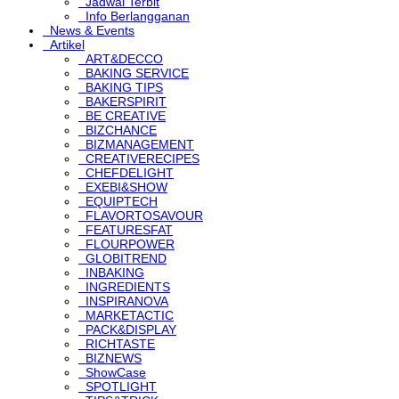
Jadwal Terbit
Info Berlangganan
News & Events
Artikel
ART&DECCO
BAKING SERVICE
BAKING TIPS
BAKERSPIRIT
BE CREATIVE
BIZCHANCE
BIZMANAGEMENT
CREATIVERECIPES
CHEFDELIGHT
EXEBI&SHOW
EQUIPTECH
FLAVORTOSAVOUR
FEATURESFAT
FLOURPOWER
GLOBITREND
INBAKING
INGREDIENTS
INSPIRANOVA
MARKETACTIC
PACK&DISPLAY
RICHTASTE
BIZNEWS
ShowCase
SPOTLIGHT