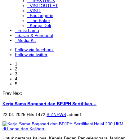
TIPS&TRICK
VISITOUTLET
VISIT
Boulangerie
The Baker
Kempi Deli
Edisi Lama
Saran & Pendapat
Media Kit
Follow via facebook
Follow via twitter
1
2
3
4
5
Prev
Next
Kerja Sama Bogasari dan BPJPH Sertifikas…
22-04-2025 Hits:1472
BIZNEWS
admin1
Untuk pertama kalinya, Kepala Badan Penyelenggara Jaminan