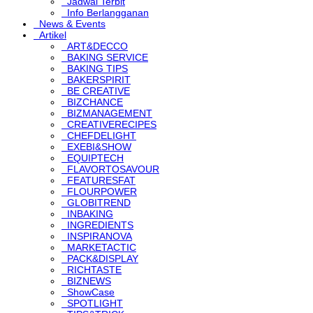
Jadwal Terbit
Info Berlangganan
News & Events
Artikel
ART&DECCO
BAKING SERVICE
BAKING TIPS
BAKERSPIRIT
BE CREATIVE
BIZCHANCE
BIZMANAGEMENT
CREATIVERECIPES
CHEFDELIGHT
EXEBI&SHOW
EQUIPTECH
FLAVORTOSAVOUR
FEATURESFAT
FLOURPOWER
GLOBITREND
INBAKING
INGREDIENTS
INSPIRANOVA
MARKETACTIC
PACK&DISPLAY
RICHTASTE
BIZNEWS
ShowCase
SPOTLIGHT