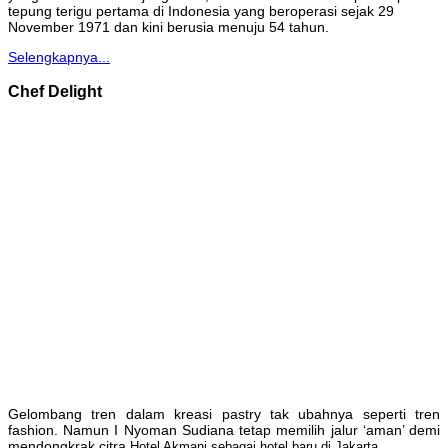
tepung terigu pertama di Indonesia yang beroperasi sejak 29
November 1971 dan kini berusia menuju 54 tahun.
Selengkapnya...
Chef Delight
Gelombang tren dalam kreasi pastry tak ubahnya seperti tren
fashion. Namun I Nyoman Sudiana tetap memilih jalur ‘aman’ demi
mendongkrak citra
Hotel Akmani sebagai hotel baru di Jakarta.