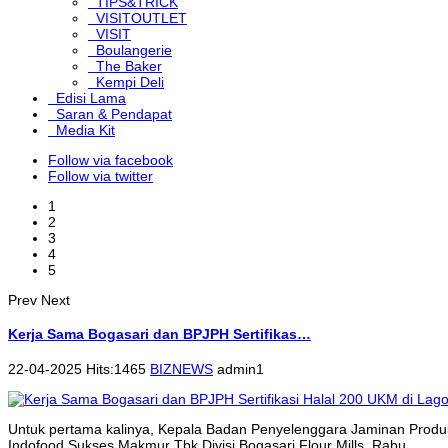
TIPS&TRICK
VISITOUTLET
VISIT
Boulangerie
The Baker
Kempi Deli
Edisi Lama
Saran & Pendapat
Media Kit
Follow via facebook
Follow via twitter
1
2
3
4
5
Prev
Next
Kerja Sama Bogasari dan BPJPH Sertifikas…
22-04-2025 Hits:1465
BIZNEWS
admin1
Untuk pertama kalinya, Kepala Badan Penyelenggara Jaminan Produk
Indofood Sukses Makmur Tbk Divisi Bogasari Flour Mills, Rabu...