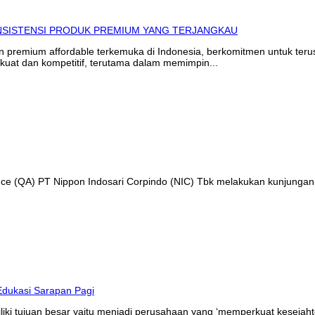
in premium affordable terkemuka di Indonesia, berkomitmen untuk te
kuat dan kompetitif, terutama dalam memimpin...
ance (QA) PT Nippon Indosari Corpindo (NIC) Tbk melakukan kunjungan
liki tujuan besar yaitu menjadi perusahaan yang ‘memperkuat kesejaht