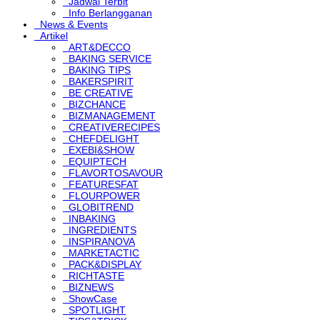
Jadwal Terbit
Info Berlangganan
News & Events
Artikel
ART&DECCO
BAKING SERVICE
BAKING TIPS
BAKERSPIRIT
BE CREATIVE
BIZCHANCE
BIZMANAGEMENT
CREATIVERECIPES
CHEFDELIGHT
EXEBI&SHOW
EQUIPTECH
FLAVORTOSAVOUR
FEATURESFAT
FLOURPOWER
GLOBITREND
INBAKING
INGREDIENTS
INSPIRANOVA
MARKETACTIC
PACK&DISPLAY
RICHTASTE
BIZNEWS
ShowCase
SPOTLIGHT