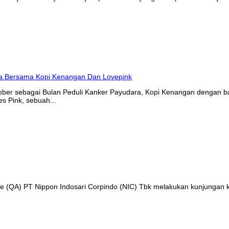
tober sebagai Bulan Peduli Kanker Payudara, Kopi Kenangan denga
s Pink, sebuah...
nce (QA) PT Nippon Indosari Corpindo (NIC) Tbk melakukan kunjungan 