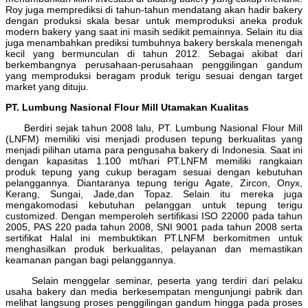
Roy juga memprediksi di tahun-tahun mendatang akan hadir bakery
dengan produksi skala besar untuk memproduksi aneka produk
modern bakery yang saat ini masih sedikit pemainnya. Selain itu dia
juga menambahkan prediksi tumbuhnya bakery berskala menengah
kecil yang bermunculan di tahun 2012. Sebagai akibat dari
berkembangnya perusahaan-perusahaan penggilingan gandum
yang memproduksi beragam produk terigu sesuai dengan target
market yang dituju.
PT. Lumbung Nasional Flour Mill Utamakan Kualitas
Berdiri sejak tahun 2008 lalu, PT. Lumbung Nasional Flour Mill
(LNFM) memiliki visi menjadi produsen tepung berkualitas yang
menjadi pilihan utama para pengusaha bakery di Indonesia. Saat ini
dengan kapasitas 1.100 mt/hari PT.LNFM memiliki rangkaian
produk tepung yang cukup beragam sesuai dengan kebutuhan
pelanggannya. Diantaranya tepung terigu Agate, Zircon, Onyx,
Kerang, Sungai, Jade,dan Topaz. Selain itu mereka juga
mengakomodasi kebutuhan pelanggan untuk tepung terigu
customized. Dengan memperoleh sertifikasi ISO 22000 pada tahun
2005, PAS 220 pada tahun 2008, SNI 9001 pada tahun 2008 serta
sertifikat Halal ini membuktikan PT.LNFM berkomitmen untuk
menghasilkan produk berkualitas, pelayanan dan memastikan
keamanan pangan bagi pelanggannya.
Selain menggelar seminar, peserta yang terdiri dari pelaku
usaha bakery dan media berkesempatan mengunjungi pabrik dan
melihat langsung proses penggilingan gandum hingga pada proses