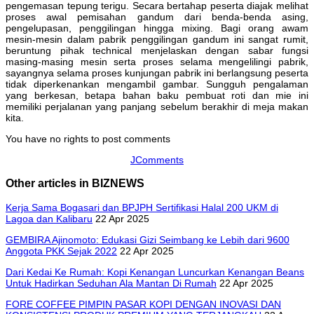
pengemasan tepung terigu. Secara bertahap peserta diajak melihat
proses awal pemisahan gandum dari benda-benda asing,
pengelupasan, penggilingan hingga mixing. Bagi orang awam
mesin-mesin dalam pabrik penggilingan gandum ini sangat rumit,
beruntung pihak technical menjelaskan dengan sabar fungsi
masing-masing mesin serta proses selama mengelilingi pabrik,
sayangnya selama proses kunjungan pabrik ini berlangsung peserta
tidak diperkenankan mengambil gambar. Sungguh pengalaman
yang berkesan, betapa bahan baku pembuat roti dan mie ini
memiliki perjalanan yang panjang sebelum berakhir di meja makan
kita.
You have no rights to post comments
JComments
Other articles in BIZNEWS
Kerja Sama Bogasari dan BPJPH Sertifikasi Halal 200 UKM di
Lagoa dan Kalibaru
22 Apr 2025
GEMBIRA Ajinomoto: Edukasi Gizi Seimbang ke Lebih dari 9600
Anggota PKK Sejak 2022
22 Apr 2025
Dari Kedai Ke Rumah: Kopi Kenangan Luncurkan Kenangan Beans
Untuk Hadirkan Seduhan Ala Mantan Di Rumah
22 Apr 2025
FORE COFFEE PIMPIN PASAR KOPI DENGAN INOVASI DAN