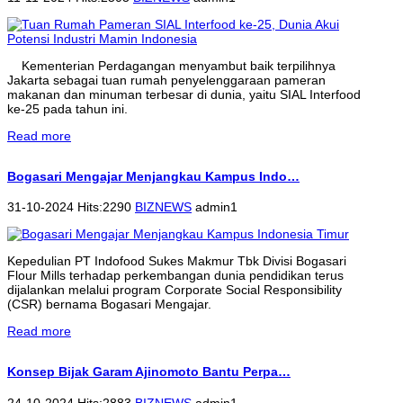
Kementerian Perdagangan menyambut baik terpilihnya
Jakarta sebagai tuan rumah penyelenggaraan pameran
makanan dan minuman terbesar di dunia, yaitu SIAL Interfood
ke-25 pada tahun ini.
Read more
Bogasari Mengajar Menjangkau Kampus Indo…
31-10-2024 Hits:2290
BIZNEWS
admin1
Kepedulian PT Indofood Sukes Makmur Tbk Divisi Bogasari
Flour Mills terhadap perkembangan dunia pendidikan terus
dijalankan melalui program Corporate Social Responsibility
(CSR) bernama Bogasari Mengajar.
Read more
Konsep Bijak Garam Ajinomoto Bantu Perpa…
24-10-2024 Hits:2883
BIZNEWS
admin1