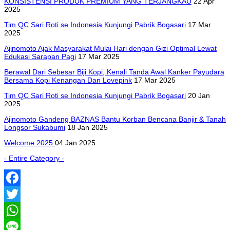
KONSISTENSI PRODUK PREMIUM YANG TERJANGKAU
22 Apr
2025
Tim QC Sari Roti se Indonesia Kunjungi Pabrik Bogasari
17 Mar
2025
Ajinomoto Ajak Masyarakat Mulai Hari dengan Gizi Optimal Lewat
Edukasi Sarapan Pagi
17 Mar 2025
Berawal Dari Sebesar Biji Kopi, Kenali Tanda Awal Kanker Payudara
Bersama Kopi Kenangan Dan Lovepink
17 Mar 2025
Tim QC Sari Roti se Indonesia Kunjungi Pabrik Bogasari
20 Jan
2025
Ajinomoto Gandeng BAZNAS Bantu Korban Bencana Banjir & Tanah
Longsor Sukabumi
18 Jan 2025
Welcome 2025
04 Jan 2025
- Entire Category -
Facebook
Twitter
WhatsApp