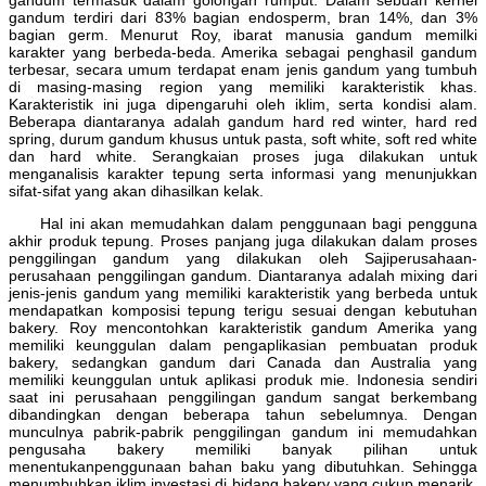
gandum terdiri dari 83% bagian endosperm, bran 14%, dan 3%
bagian germ. Menurut Roy, ibarat manusia gandum memilki
karakter yang berbeda-beda. Amerika sebagai penghasil gandum
terbesar, secara umum terdapat enam jenis gandum yang tumbuh
di masing-masing region yang memiliki karakteristik khas.
Karakteristik ini juga dipengaruhi oleh iklim, serta kondisi alam.
Beberapa diantaranya adalah gandum hard red winter, hard red
spring, durum gandum khusus untuk pasta, soft white, soft red white
dan hard white. Serangkaian proses juga dilakukan untuk
menganalisis karakter tepung serta informasi yang menunjukkan
sifat-sifat yang akan dihasilkan kelak.
Hal ini akan memudahkan dalam penggunaan bagi pengguna
akhir produk tepung. Proses panjang juga dilakukan dalam proses
penggilingan gandum yang dilakukan oleh Sajiperusahaan-
perusahaan penggilingan gandum. Diantaranya adalah mixing dari
jenis-jenis gandum yang memiliki karakteristik yang berbeda untuk
mendapatkan komposisi tepung terigu sesuai dengan kebutuhan
bakery. Roy mencontohkan karakteristik gandum Amerika yang
memiliki keunggulan dalam pengaplikasian pembuatan produk
bakery, sedangkan gandum dari Canada dan Australia yang
memiliki keunggulan untuk aplikasi produk mie. Indonesia sendiri
saat ini perusahaan penggilingan gandum sangat berkembang
dibandingkan dengan beberapa tahun sebelumnya. Dengan
munculnya pabrik-pabrik penggilingan gandum ini memudahkan
pengusaha bakery memiliki banyak pilihan untuk
menentukanpenggunaan bahan baku yang dibutuhkan. Sehingga
menumbuhkan iklim investasi di bidang bakery yang cukup menarik.