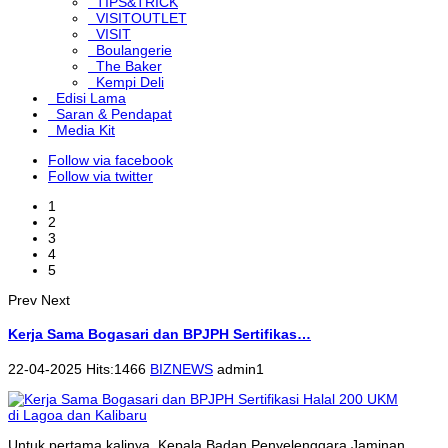
TIPS&TRICK
VISITOUTLET
VISIT
Boulangerie
The Baker
Kempi Deli
Edisi Lama
Saran & Pendapat
Media Kit
Follow via facebook
Follow via twitter
1
2
3
4
5
Prev
Next
Kerja Sama Bogasari dan BPJPH Sertifikas…
22-04-2025 Hits:1466
BIZNEWS
admin1
Untuk pertama kalinya, Kepala Badan Penyelenggara Jaminan