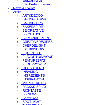
Jadwal Terbit
Info Berlangganan
News & Events
Artikel
ART&DECCO
BAKING SERVICE
BAKING TIPS
BAKERSPIRIT
BE CREATIVE
BIZCHANCE
BIZMANAGEMENT
CREATIVERECIPES
CHEFDELIGHT
EXEBI&SHOW
EQUIPTECH
FLAVORTOSAVOUR
FEATURESFAT
FLOURPOWER
GLOBITREND
INBAKING
INGREDIENTS
INSPIRANOVA
MARKETACTIC
PACK&DISPLAY
RICHTASTE
BIZNEWS
ShowCase
SPOTLIGHT