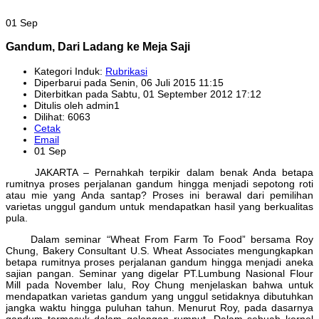
01 Sep
Gandum, Dari Ladang ke Meja Saji
Kategori Induk:
Rubrikasi
Diperbarui pada Senin, 06 Juli 2015 11:15
Diterbitkan pada Sabtu, 01 September 2012 17:12
Ditulis oleh admin1
Dilihat: 6063
Cetak
Email
01 Sep
JAKARTA – Pernahkah terpikir dalam benak Anda betapa
rumitnya proses perjalanan gandum hingga menjadi sepotong roti
atau mie yang Anda santap? Proses ini berawal dari pemilihan
varietas unggul gandum untuk mendapatkan hasil yang berkualitas
pula.
Dalam seminar “Wheat From Farm To Food” bersama Roy
Chung, Bakery Consultant U.S. Wheat Associates mengungkapkan
betapa rumitnya proses perjalanan gandum hingga menjadi aneka
sajian pangan. Seminar yang digelar PT.Lumbung Nasional Flour
Mill pada November lalu, Roy Chung menjelaskan bahwa untuk
mendapatkan varietas gandum yang unggul setidaknya dibutuhkan
jangka waktu hingga puluhan tahun. Menurut Roy, pada dasarnya
gandum termasuk dalam golongan rumput. Dalam sebuah kernel