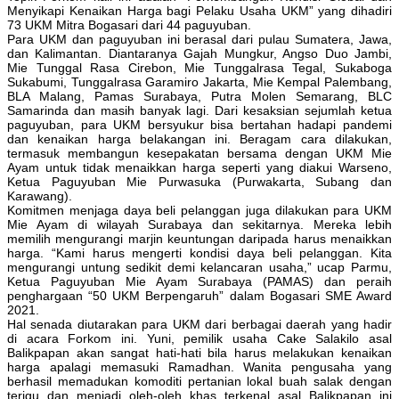
Menyikapi Kenaikan Harga bagi Pelaku Usaha UKM” yang dihadiri
73 UKM Mitra Bogasari dari 44 paguyuban.
Para UKM dan paguyuban ini berasal dari pulau Sumatera, Jawa,
dan Kalimantan. Diantaranya Gajah Mungkur, Angso Duo Jambi,
Mie Tunggal Rasa Cirebon, Mie Tunggalrasa Tegal, Sukaboga
Sukabumi, Tunggalrasa Garamiro Jakarta, Mie Kempal Palembang,
BLA Malang, Pamas Surabaya, Putra Molen Semarang, BLC
Samarinda dan masih banyak lagi. Dari kesaksian sejumlah ketua
paguyuban, para UKM bersyukur bisa bertahan hadapi pandemi
dan kenaikan harga belakangan ini. Beragam cara dilakukan,
termasuk membangun kesepakatan bersama dengan UKM Mie
Ayam untuk tidak menaikkan harga seperti yang diakui Warseno,
Ketua Paguyuban Mie Purwasuka (Purwakarta, Subang dan
Karawang).
Komitmen menjaga daya beli pelanggan juga dilakukan para UKM
Mie Ayam di wilayah Surabaya dan sekitarnya. Mereka lebih
memilih mengurangi marjin keuntungan daripada harus menaikkan
harga. “Kami harus mengerti kondisi daya beli pelanggan. Kita
mengurangi untung sedikit demi kelancaran usaha,” ucap Parmu,
Ketua Paguyuban Mie Ayam Surabaya (PAMAS) dan peraih
penghargaan “50 UKM Berpengaruh” dalam Bogasari SME Award
2021.
Hal senada diutarakan para UKM dari berbagai daerah yang hadir
di acara Forkom ini. Yuni, pemilik usaha Cake Salakilo asal
Balikpapan akan sangat hati-hati bila harus melakukan kenaikan
harga apalagi memasuki Ramadhan. Wanita pengusaha yang
berhasil memadukan komoditi pertanian lokal buah salak dengan
terigu dan menjadi oleh-oleh khas terkenal asal Balikpapan ini