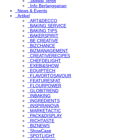
Jadwal Terbit
Info Berlangganan
News & Events
Artikel
ART&DECCO
BAKING SERVICE
BAKING TIPS
BAKERSPIRIT
BE CREATIVE
BIZCHANCE
BIZMANAGEMENT
CREATIVERECIPES
CHEFDELIGHT
EXEBI&SHOW
EQUIPTECH
FLAVORTOSAVOUR
FEATURESFAT
FLOURPOWER
GLOBITREND
INBAKING
INGREDIENTS
INSPIRANOVA
MARKETACTIC
PACK&DISPLAY
RICHTASTE
BIZNEWS
ShowCase
SPOTLIGHT