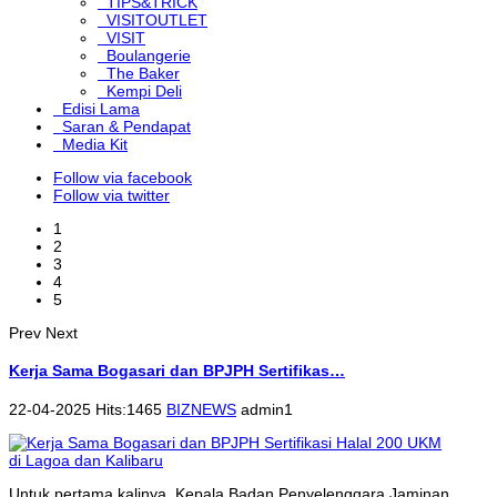
TIPS&TRICK
VISITOUTLET
VISIT
Boulangerie
The Baker
Kempi Deli
Edisi Lama
Saran & Pendapat
Media Kit
Follow via facebook
Follow via twitter
1
2
3
4
5
Prev
Next
Kerja Sama Bogasari dan BPJPH Sertifikas…
22-04-2025 Hits:1465
BIZNEWS
admin1
Untuk pertama kalinya, Kepala Badan Penyelenggara Jaminan