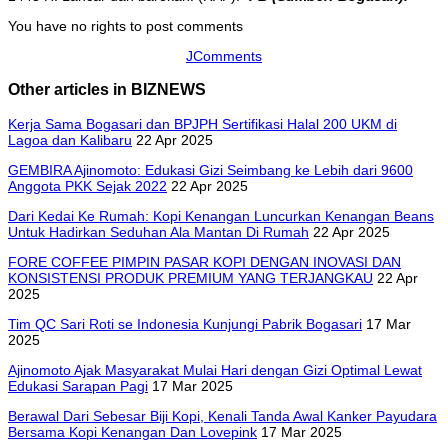
You have no rights to post comments
JComments
Other articles in BIZNEWS
Kerja Sama Bogasari dan BPJPH Sertifikasi Halal 200 UKM di
Lagoa dan Kalibaru
22 Apr 2025
GEMBIRA Ajinomoto: Edukasi Gizi Seimbang ke Lebih dari 9600
Anggota PKK Sejak 2022
22 Apr 2025
Dari Kedai Ke Rumah: Kopi Kenangan Luncurkan Kenangan Beans
Untuk Hadirkan Seduhan Ala Mantan Di Rumah
22 Apr 2025
FORE COFFEE PIMPIN PASAR KOPI DENGAN INOVASI DAN
KONSISTENSI PRODUK PREMIUM YANG TERJANGKAU
22 Apr
2025
Tim QC Sari Roti se Indonesia Kunjungi Pabrik Bogasari
17 Mar
2025
Ajinomoto Ajak Masyarakat Mulai Hari dengan Gizi Optimal Lewat
Edukasi Sarapan Pagi
17 Mar 2025
Berawal Dari Sebesar Biji Kopi, Kenali Tanda Awal Kanker Payudara
Bersama Kopi Kenangan Dan Lovepink
17 Mar 2025