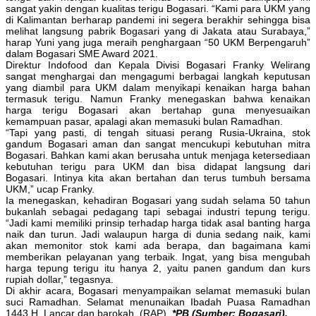
sangat yakin dengan kualitas terigu Bogasari. “Kami para UKM yang
di Kalimantan berharap pandemi ini segera berakhir sehingga bisa
melihat langsung pabrik Bogasari yang di Jakata atau Surabaya,”
harap Yuni yang juga meraih penghargaan “50 UKM Berpengaruh”
dalam Bogasari SME Award 2021.
Direktur Indofood dan Kepala Divisi Bogasari Franky Welirang
sangat menghargai dan mengagumi berbagai langkah keputusan
yang diambil para UKM dalam menyikapi kenaikan harga bahan
termasuk terigu. Namun Franky menegaskan bahwa kenaikan
harga terigu Bogasari akan bertahap guna menyesuaikan
kemampuan pasar, apalagi akan memasuki bulan Ramadhan.
“Tapi yang pasti, di tengah situasi perang Rusia-Ukraina, stok
gandum Bogasari aman dan sangat mencukupi kebutuhan mitra
Bogasari. Bahkan kami akan berusaha untuk menjaga ketersediaan
kebutuhan terigu para UKM dan bisa didapat langsung dari
Bogasari. Intinya kita akan bertahan dan terus tumbuh bersama
UKM,” ucap Franky.
Ia menegaskan, kehadiran Bogasari yang sudah selama 50 tahun
bukanlah sebagai pedagang tapi sebagai industri tepung terigu.
“Jadi kami memiliki prinsip terhadap harga tidak asal banting harga
naik dan turun. Jadi walaupun harga di dunia sedang naik, kami
akan memonitor stok kami ada berapa, dan bagaimana kami
memberikan pelayanan yang terbaik. Ingat, yang bisa mengubah
harga tepung terigu itu hanya 2, yaitu panen gandum dan kurs
rupiah dollar,” tegasnya.
Di akhir acara, Bogasari menyampaikan selamat memasuki bulan
suci Ramadhan. Selamat menunaikan Ibadah Puasa Ramadhan
1443 H. Lancar dan barokah. (RAP).
*PB (Sumber: Bogasari).