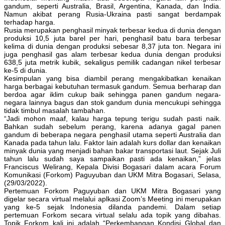
gandum, seperti Australia, Brasil, Argentina, Kanada, dan India.
Namun akibat perang Rusia-Ukraina pasti sangat berdampak
terhadap harga.
Rusia merupakan penghasil minyak terbesar kedua di dunia dengan
produksi 10,5 juta barel per hari, penghasil batu bara terbesar
kelima di dunia dengan produksi sebesar 8,37 juta ton. Negara ini
juga penghasil gas alam terbesar kedua dunia dengan produksi
638,5 juta metrik kubik, sekaligus pemilik cadangan nikel terbesar
ke-5 di dunia.
Kesimpulan yang bisa diambil perang mengakibatkan kenaikan
harga berbagai kebutuhan termasuk gandum. Semua berharap dan
berdoa agar iklim cukup baik sehingga panen gandum negara-
negara lainnya bagus dan stok gandum dunia mencukupi sehingga
tidak timbul masalah tambahan.
“Jadi mohon maaf, kalau harga tepung terigu sudah pasti naik.
Bahkan sudah sebelum perang, karena adanya gagal panen
gandum di beberapa negara penghasil utama seperti Australia dan
Kanada pada tahun lalu. Faktor lain adalah kurs dollar dan kenaikan
minyak dunia yang menjadi bahan bakar transportasi laut. Sejak Juli
tahun lalu sudah saya sampaikan pasti ada kenaikan,” jelas
Franciscus Welirang, Kepala Divisi Bogasari dalam acara Forum
Komunikasi (Forkom) Paguyuban dan UKM Mitra Bogasari, Selasa,
(29/03/2022).
Pertemuan Forkom Paguyuban dan UKM Mitra Bogasari yang
digelar secara virtual melalui aplkasi Zoom’s Meeting ini merupakan
yang ke-5 sejak Indonesia dilanda pandemi. Dalam setiap
pertemuan Forkom secara virtual selalu ada topik yang dibahas.
Topik Forkom kali ini adalah “Perkembangan Kondisi Global dan