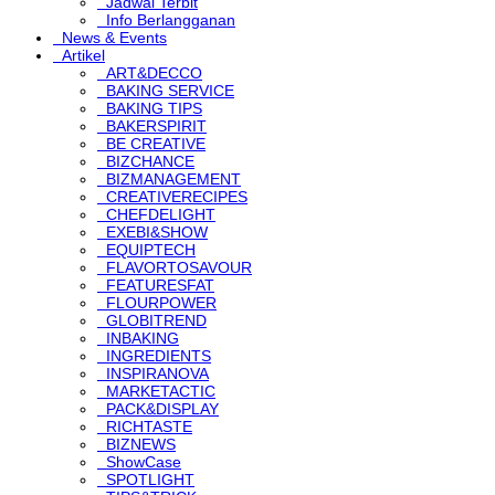
Jadwal Terbit
Info Berlangganan
News & Events
Artikel
ART&DECCO
BAKING SERVICE
BAKING TIPS
BAKERSPIRIT
BE CREATIVE
BIZCHANCE
BIZMANAGEMENT
CREATIVERECIPES
CHEFDELIGHT
EXEBI&SHOW
EQUIPTECH
FLAVORTOSAVOUR
FEATURESFAT
FLOURPOWER
GLOBITREND
INBAKING
INGREDIENTS
INSPIRANOVA
MARKETACTIC
PACK&DISPLAY
RICHTASTE
BIZNEWS
ShowCase
SPOTLIGHT