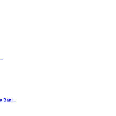
..
Banj...