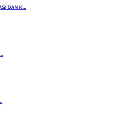
I DAN K...
..
..